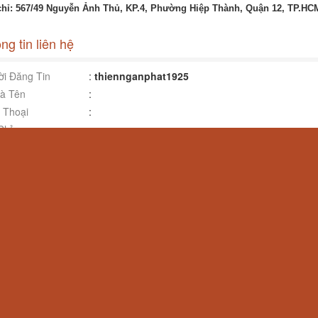
chỉ: 567/49 Nguyễn Ảnh Thủ, KP.4, Phường Hiệp Thành, Quận 12, TP.HC
ng tin liên hệ
i Đăng Tin
:
thiennganphat1925
à Tên
:
 Thoại
:
Chỉ
:
ite
: