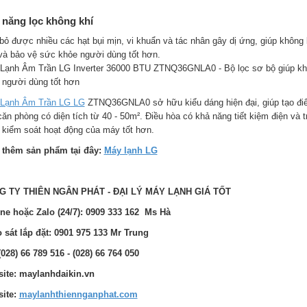
 năng lọc không khí
 bỏ được nhiều các hạt bụi mịn, vi khuẩn và tác nhân gây dị ứng, giúp không
và bảo vệ sức khỏe người dùng tốt hơn.
Lạnh Âm Trần LG Inverter 36000 BTU ZTNQ36GNLA0 - Bộ lọc sơ bộ giúp khôn
 người dùng tốt hơn
Lạnh Âm Trần LG LG
ZTNQ36GNLA0 sở hữu kiểu dáng hiện đại, giúp tạo điể
ăn phòng có diện tích từ 40 - 50m². Điều hòa có khả năng tiết kiệm điện và t
 kiểm soát hoạt động của máy tốt hơn.
thêm sản phẩm tại đây:
Máy lạnh LG
G TY THIÊN NGÂN PHÁT - ĐẠI LÝ MÁY LẠNH GIÁ TỐT
ine hoặc Zalo (24/7): 0909 333 162 Ms Hà
 sát lắp đặt: 0901 975 133 Mr Trung
(028) 66 789 516 - (028) 66 764 050
ite: maylanhdaikin.vn
ite:
maylanhthiennganphat.com