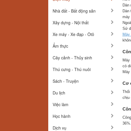
Dàn 
Nhà đất - Bất động sản
Dàn 
máy 
Xây dựng - Nội thất
Ngoà
Sử d
Xe máy - Xe đạp - Ôtô
Máy 
khôn
Ẩm thực
Côn
Cây cảnh - Thủy sinh
Máy 
có di
Thú cưng - Thú nuôi
Máy 
Sách - Truyện
Cơ c
Thổi
Du lịch
chịu
Việc làm
Công
Học hành
Công
36%
Dịch vụ