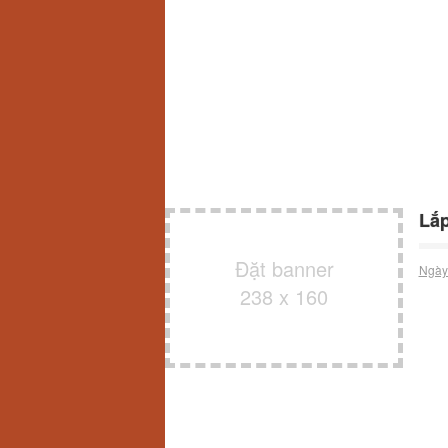
Lắ
Đặt banner
Ngày
238 x 160