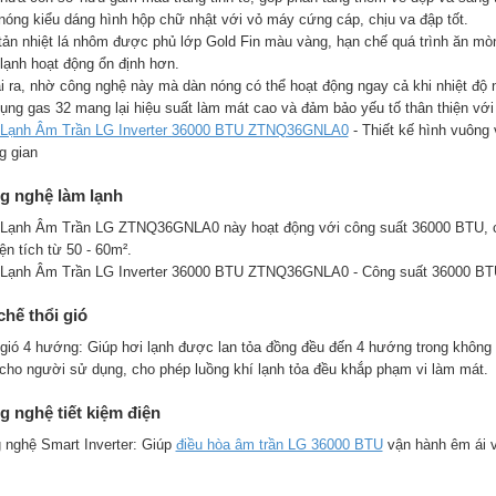
nóng kiểu dáng hình hộp chữ nhật với vỏ máy cứng cáp, chịu va đập tốt.
tản nhiệt lá nhôm được phủ lớp Gold Fin màu vàng, hạn chế quá trình ăn mòn
lạnh hoạt động ổn định hơn.
i ra, nhờ công nghệ này mà dàn nóng có thể hoạt động ngay cả khi nhiệt độ 
ụng gas 32 mang lại hiệu suất làm mát cao và đảm bảo yếu tố thân thiện với
Lạnh Âm Trần LG Inverter 36000 BTU ZTNQ36GNLA0
- Thiết kế hình vuông 
g gian
g nghệ làm lạnh
Lạnh Âm Trần LG ZTNQ36GNLA0 này hoạt động với công suất 36000 BTU, ch
ện tích từ 50 - 60m².
Lạnh Âm Trần LG Inverter 36000 BTU ZTNQ36GNLA0 - Công suất 36000 BTU 
hế thổi gió
 gió 4 hướng: Giúp hơi lạnh được lan tỏa đồng đều đến 4 hướng trong không
 cho người sử dụng, cho phép luồng khí lạnh tỏa đều khắp phạm vi làm mát.
 nghệ tiết kiệm điện
 nghệ Smart Inverter: Giúp
điều hòa âm trần LG 36000 BTU
vận hành êm ái và
.