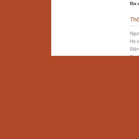
Địa 
Thô
Ngườ
Họ v
Điện
Địa 
Webs