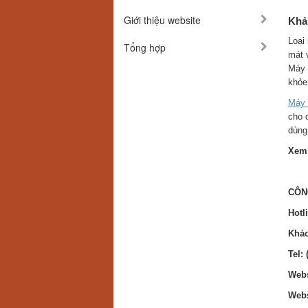
Giới thiệu website
Khả
Loại
Tổng hợp
mát 
Máy 
khỏe
Máy 
cho c
dùng
Xem 
CÔN
Hotl
Khảo
Tel: 
Webs
Webs