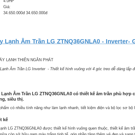
4.0HP
Giá:
34.650.000đ 34.650.000đ
y Lạnh Âm Trần LG ZTNQ36GNLA0 - Inverter- G
Lạnh Âm Trần LG Inverter - Thiết kế hình vuông với 4 góc treo dễ dàng lắp đ
 Lạnh Âm Trần LG ZTNQ36GNLA0 có thiết kế âm trần phù hợp c
g, siêu thị.
phẩm có nhiều tính năng như làm lạnh nhanh, tiết kiệm điện và bộ lọc sơ bộ l
t kế
lạnh LG ZTNQ36GNLA0 được thiết kế hình vuông quen thuộc, thiết kế âm trần
nữa còn sở hữu gam màu trắng tinh tế, góp phần tăng thêm vẻ đẹp và sang 