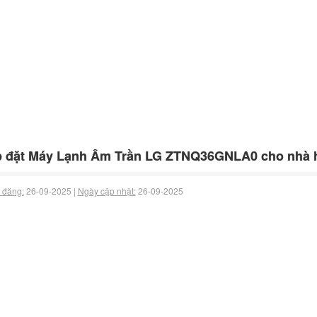
p đặt Máy Lạnh Âm Trần LG ZTNQ36GNLA0 cho nhà 
 đăng:
26-09-2025 |
Ngày cập nhật:
26-09-2025