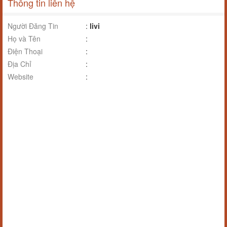
Thông tin liên hệ
Người Đăng Tin
:
livi
Họ và Tên
:
Điện Thoại
:
Địa Chỉ
:
Website
: