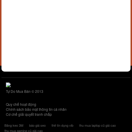
Tự Do Mua Bán © 2013
Quy chế hoạt động
Chính sách bảo mật thông tin cá nhân
Cơ chế giải quyết tranh chấp
Băng keo 3M
báo giá seo
thẻ tín dụng vib
thu mua laptop cũ giá cao
thu mua gaming cũ giá cao