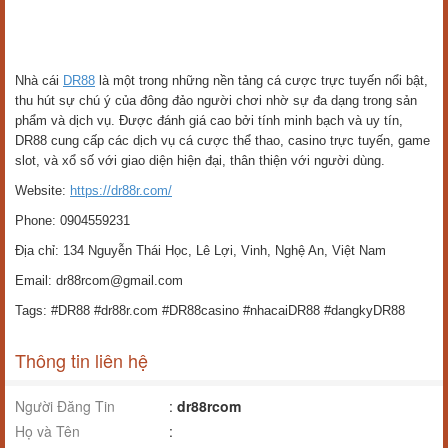
Nhà cái
DR88
là một trong những nền tảng cá cược trực tuyến nổi bật,
thu hút sự chú ý của đông đảo người chơi nhờ sự đa dạng trong sản
phẩm và dịch vụ. Được đánh giá cao bởi tính minh bạch và uy tín,
DR88 cung cấp các dịch vụ cá cược thể thao, casino trực tuyến, game
slot, và xổ số với giao diện hiện đại, thân thiện với người dùng.
Website:
https://dr88r.com/
Phone: 0904559231
Địa chỉ: 134 Nguyễn Thái Học, Lê Lợi, Vinh, Nghệ An, Việt Nam
Email: dr88rcom@gmail.com
Tags: #DR88 #dr88r.com #DR88casino #nhacaiDR88 #dangkyDR88
Thông tin liên hệ
Người Đăng Tin
:
dr88rcom
Họ và Tên
: