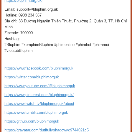
https://bluphim.org.uk/
Email: support@bluphim.org.uk
Hotline: 0908 234 567
Địa chỉ: 33 Đường Nguyễn Thiện Thuật, Phường 2, Quận 3, TP. Hồ Chí
Minh
Zipcode: 700000
Hashtags
#Bluphim #xemphimBluphim #phimonline #phimhot #phimmoi
#vietsubBluphim
https://www.facebook.com/bluphimorguk
https://twitter.com/bluphimorguk
https://www.youtube.com/@bluphimorguk
https://www.pinterest.com/bluphimorguk/
https://www.twitch.tv/bluphimorguk/about
https://www.tumblr.com/bluphimorguk
https://github.com/bluphimorguk
https://gravatar.com/dutifullyshadowyc9744021c5