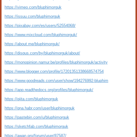
https://vimeo.com/bluphimorguk
https://issuu.com/bluphimorguk
https://pixabay.com/es/users/52554068/
https://www.mixcloud.com/bluphimorguk/
https://about.me/bluphimorguk/
https://disqus.com/by/bluphimorguk/about/
https://monopinion.namur.be/profiles/bluphimorguk/activity
https://www.blogger.com/profile/17201351338668574754
https://www.goodreads.com/user/show/194276992-bluphim
https://app.readthedocs.org/profiles/bluphimorguk/
https://qiita.com/bluphimorguk
https://qna.habr.com/user/bluphimorguk
https://pastebin.com/u/bluphimorguk
https://sketchfab.com/bluphimorguk
https://awan.pro/forum/user/87587/