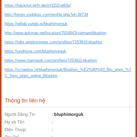
https://hackmd.okfn.de/s/r1D2cw93xl
http://forum.vodobox.com/profile.php?id=39734
https://gitlab.vuhdo.io/bluphimorguk
http://www.askmap.net/location/7554843/vietnam/bluphim
https://jobs.windomnews.com/profiles/7253910-bluphim
https://undrtone.com/bluphimorguk
https://www.claimajob.com/profiles/7253911-bluphim
https://scrapbox.io/bluphimorguk/Bluphim_%E2%80%93_Blu_phim_%7
C_Xem_phim_online_Bluphim
Thông tin liên hệ
Người Đăng Tin
:
bluphimorguk
Họ và Tên
:
Điện Thoại
: