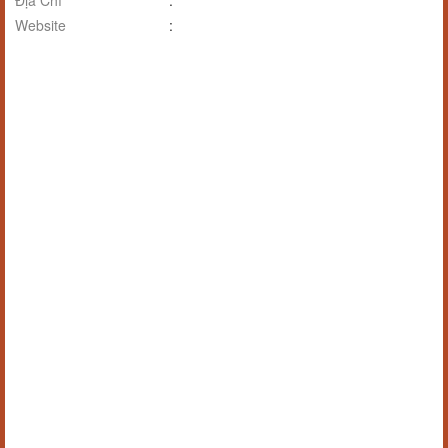
Địa Chỉ
:
Website
: