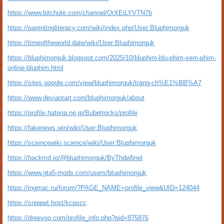
https://www.bitchute.com/channel/OrXEiLYVTN7b
https://parentingliteracy.com/wiki/index.php/User:Bluphimorguk
https://timeoftheworld.date/wiki/User:Bluphimorguk
https://bluphimorguk.blogspot.com/2025/10/bluphim-blu-phim-xem-phim-
online-bluphim.html
https://sites.google.com/view/bluphimorguk/trang-ch%E1%BB%A7
https://www.deviantart.com/bluphimorguk/about
https://profile.hatena.ne.jp/Bubetrocks/profile
https://fakenews.win/wiki/User:Bluphimorguk
https://sciencewiki.science/wiki/User:Bluphimorguk
https://hackmd.io/@bluphimorguk/ByThdw5nel
https://www.gta5-mods.com/users/bluphimorguk
https://ingmac.ru/forum/?PAGE_NAME=profile_view&UID=124044
https://snippet.host/kcpscc
https://dreevoo.com/profile_info.php?pid=875876