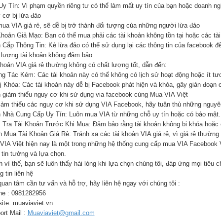
Uy Tín: Vi phạm quyền riêng tư có thể làm mất uy tín của bạn hoặc doanh ng
 cơ bị lừa đảo
mua VIA giá rẻ, sẽ dễ bị trở thành đối tượng của những người lừa đảo
Khoản Giả Mạo: Bạn có thể mua phải các tài khoản không tồn tại hoặc các tài
 Cắp Thông Tin: Kẻ lừa đảo có thể sử dụng lại các thông tin của facebook để 
 lượng tài khoản không đảm bảo
khoản VIA giá rẻ thường không có chất lượng tốt, dẫn đến:
g Tác Kém: Các tài khoản này có thể không có lịch sử hoạt động hoặc ít tư
ị Khóa: Các tài khoản này dễ bị Facebook phát hiện và khóa, gây gián đoạn 
 giảm thiểu nguy cơ khi sử dụng via facebook cùng Mua VIA Việt
iảm thiểu các nguy cơ khi sử dụng VIA Facebook, hãy tuân thủ những nguyê
 Nhà Cung Cấp Uy Tín: Luôn mua VIA từ những chỗ uy tín hoặc có bảo mật.
 Tra Tài Khoản Trước Khi Mua: Đảm bảo rằng tài khoản không bị khóa hoặc c
h Mua Tài Khoản Giá Rẻ: Tránh xa các tài khoản VIA giá rẻ, vì giá rẻ thường 
VIA Việt hiện nay là một trong những hệ thống cung cấp mua VIA Facebook 
 tin tưởng và lựa chọn.
 vì thế, bạn sẽ luôn thấy hài lòng khi lựa chọn chúng tôi, đáp ứng mọi tiêu 
 tin liên hệ
uan tâm cần tư vấn và hỗ trợ, hãy liên hệ ngay với chúng tôi :
ine : 0981282956
ite: muaviaviet.vn
ort Mail :
Muaviaviet@gmail.com