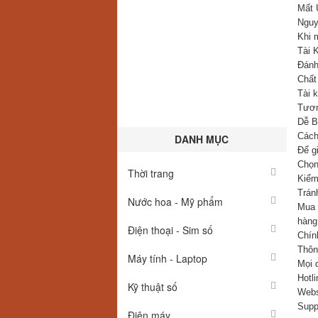
Mất 
Nguy
Khi 
Tài 
Đánh
Chất
Tài 
Tươn
Dễ B
Cách
DANH MỤC
Để g
Chọn
Thời trang
Kiểm
Trán
Nước hoa - Mỹ phẩm
Mua 
hàng
Điện thoại - Sim số
Chính
Thông
Máy tính - Laptop
Mọi q
Hotl
Kỹ thuật số
Webs
Supp
Điện máy