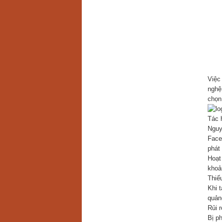
Việc
nghệ
chọn
Tác 
Nguy
Faceb
phát 
Hoạt
khoả
Thiế
Khi 
quản
Rủi r
Bị ph