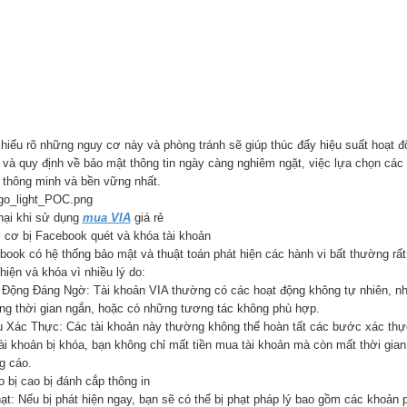
 hiểu rõ những nguy cơ này và phòng tránh sẽ giúp thúc đẩy hiệu suất hoạt 
 và quy định về bảo mật thông tin ngày càng nghiêm ngặt, việc lựa chọn các
 thông minh và bền vững nhất.
hại khi sử dụng
mua VIA
giá rẻ
 cơ bị Facebook quét và khóa tài khoản
ook có hệ thống bảo mật và thuật toán phát hiện các hành vi bất thường rất t
hiện và khóa vì nhiều lý do:
 Động Đáng Ngờ: Tài khoản VIA thường có các hoạt động không tự nhiên, nh
ng thời gian ngắn, hoặc có những tương tác không phù hợp.
u Xác Thực: Các tài khoản này thường không thể hoàn tất các bước xác thực
tài khoản bị khóa, bạn không chỉ mất tiền mua tài khoản mà còn mất thời gia
g cáo.
o bị cao bị đánh cắp thông in
ạt: Nếu bị phát hiện ngay, bạn sẽ có thể bị phạt pháp lý bao gồm các khoản p