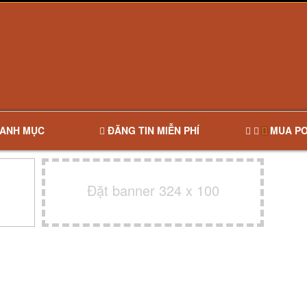
ANH MỤC
ĐĂNG TIN MIỄN PHÍ
MUA PO
Đặt banner 324 x 100