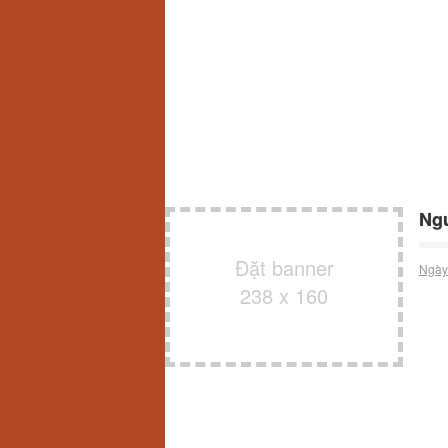
Ngu
Đặt banner
Ngày
238 x 160