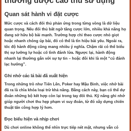
thường được cao thủ sử dụng
Quan sát hành vi đặt cược
Mức cược và cách đối thủ phản ứng trong từng vòng là dữ liệu
quan trọng. Nếu đối thủ bất ngờ tăng cược lớn, nhiều khả năng họ
đang sở hữu bộ bài mạnh. Trường hợp chỉ theo cược nhỏ giọt
hoặc nhanh chóng úp bài, đó có thể là tín hiệu bài yếu. Ngoài ra,
tốc độ hành động cũng mang nhiều ý nghĩa. Chậm rãi có thể biểu
thị sự lưỡng lự hoặc cố tình đánh lừa. Ngược lại, hành động
nhanh lại thường gắn với sự tự tin – hoặc đôi khi là một “cú đánh
lạc hướng”.
Ghi nhớ các lá bài đã xuất hiện
Trong những trò như Tiến Lên, Poker hay Mậu Binh, việc nhớ bài
đã ra là chìa khóa loại trừ khả năng. Bằng cách này, bạn có thể dự
đoán những bộ kết hợp còn lại trong tay đối thủ. Kỹ năng ghi nhớ
giúp người chơi thu hẹp phạm vi suy đoán, từ đó xây dựng chiến
thuật tấn công hợp lý hơn.
Đọc biểu hiện và nhịp chơi
Dù chơi online không thể nhìn trực tiếp nét mặt, nhưng vẫn có