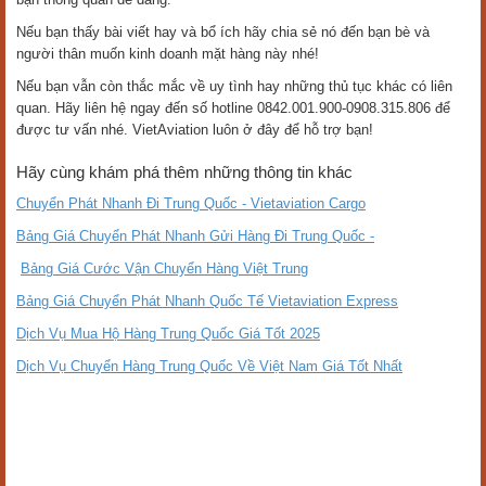
Nếu bạn thấy bài viết hay và bổ ích hãy chia sẻ nó đến bạn bè và
người thân muốn kinh doanh mặt hàng này nhé!
Nếu bạn vẫn còn thắc mắc về uy tình hay những thủ tục khác có liên
quan. Hãy liên hệ ngay đến số hotline 0842.001.900-0908.315.806 để
được tư vấn nhé. VietAviation luôn ở đây để hỗ trợ bạn!
Hãy cùng khám phá thêm những thông tin khác
Chuyển Phát Nhanh Đi Trung Quốc - Vietaviation Cargo
Bảng Giá Chuyển Phát Nhanh Gửi Hàng Đi Trung Quốc -
Bảng Giá Cước Vận Chuyển Hàng Việt Trung
Bảng Giá Chuyển Phát Nhanh Quốc Tế Vietaviation Express
Dịch Vụ Mua Hộ Hàng Trung Quốc Giá Tốt 2025
Dịch Vụ Chuyển Hàng Trung Quốc Về Việt Nam Giá Tốt Nhất