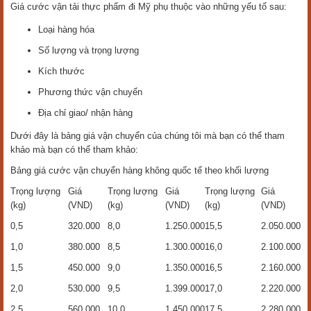
Giá cước vận tải thực phẩm đi Mỹ phụ thuộc vào những yếu tố sau:
Loại hàng hóa
Số lượng và trọng lượng
Kích thước
Phương thức vận chuyển
Địa chỉ giao/ nhận hàng
Dưới đây là bảng giá vận chuyển của chúng tôi mà bạn có thể tham
khảo mà bạn có thể tham khảo:
Bảng giá cước vận chuyển hàng không quốc tế theo khối lượng
Trọng lượng
Giá
Trọng lượng
Giá
Trọng lượng
Giá
(kg)
(VND)
(kg)
(VND)
(kg)
(VND)
0,5
320.000
8,0
1.250.000
15,5
2.050.000
1,0
380.000
8,5
1.300.000
16,0
2.100.000
1,5
450.000
9,0
1.350.000
16,5
2.160.000
2,0
530.000
9,5
1.399.000
17,0
2.220.000
2,5
560.000
10,0
1.450.000
17,5
2.280.000