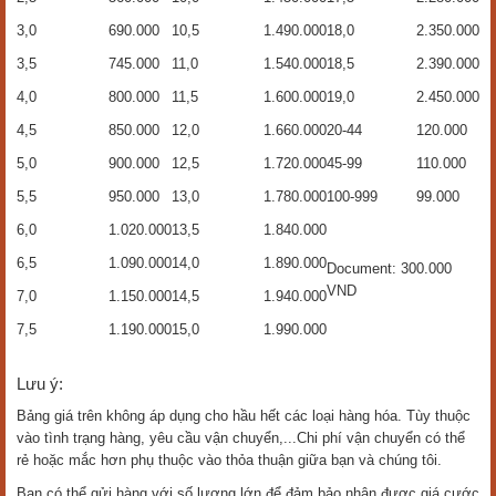
3,0
690.000
10,5
1.490.000
18,0
2.350.000
3,5
745.000
11,0
1.540.000
18,5
2.390.000
4,0
800.000
11,5
1.600.000
19,0
2.450.000
4,5
850.000
12,0
1.660.000
20-44
120.000
5,0
900.000
12,5
1.720.000
45-99
110.000
5,5
950.000
13,0
1.780.000
100-999
99.000
6,0
1.020.000
13,5
1.840.000
6,5
1.090.000
14,0
1.890.000
Document: 300.000
VND
7,0
1.150.000
14,5
1.940.000
7,5
1.190.000
15,0
1.990.000
Lưu ý:
Bảng giá trên không áp dụng cho hầu hết các loại hàng hóa. Tùy thuộc
vào tình trạng hàng, yêu cầu vận chuyển,...Chi phí vận chuyển có thể
rẻ hoặc mắc hơn phụ thuộc vào thỏa thuận giữa bạn và chúng tôi.
Bạn có thể gửi hàng với số lượng lớn để đảm bảo nhận được giá cước