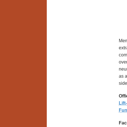
Memo
extr
com
over
neur
as a
side
Offi
Lif
Fun
Fac