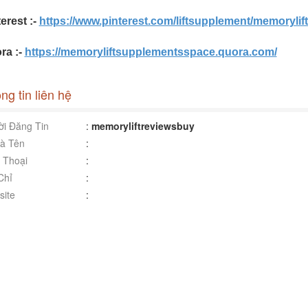
erest :-
https://www.pinterest.com/liftsupplement/memorylif
ra :-
https://memoryliftsupplementsspace.quora.com/
ng tin liên hệ
i Đăng Tin
:
memoryliftreviewsbuy
à Tên
:
 Thoại
:
Chỉ
:
ite
: