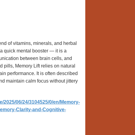
end of vitamins, minerals, and herbal
 a quick mental booster — it is a
nication between brain cells, and
 pills, Memory Lift relies on natural
ain performance. It is often described
d maintain calm focus without jittery
e/2025/06/24/3104525/0/en/Memory-
mory-Clarity-and-Cognitive-