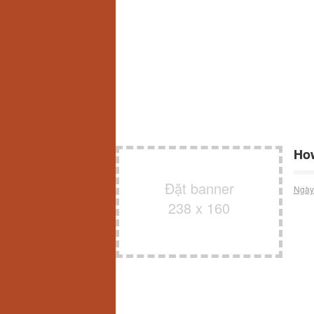
How
Đặt banner
Ngày
238 x 160