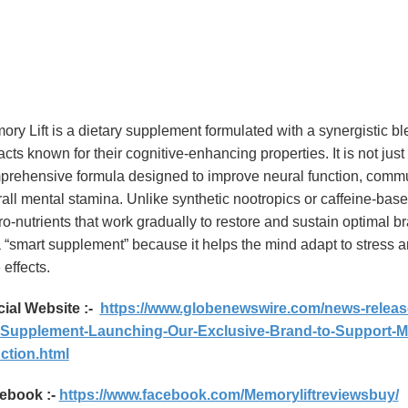
ry Lift is a dietary supplement formulated with a synergistic bl
acts known for their cognitive-enhancing properties. It is not just
prehensive formula designed to improve neural function, commu
all mental stamina. Unlike synthetic nootropics or caffeine-based
o-nutrients that work gradually to restore and sustain optimal br
 “smart supplement” because it helps the mind adapt to stress an
 effects.
cial Website :-
https://www.globenewswire.com/news-releas
t-Supplement-Launching-Our-Exclusive-Brand-to-Support-Me
ction.html
ebook :-
https://www.facebook.com/Memoryliftreviewsbuy/