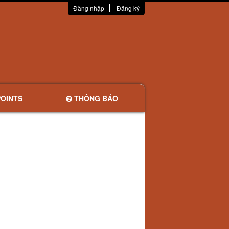
Đăng nhập
Đăng ký
OINTS
THÔNG BÁO