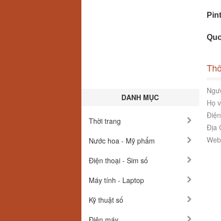
Pint
Quo
Thô
Ngườ
DANH MỤC
Họ v
Điện
Thời trang
Địa 
Webs
Nước hoa - Mỹ phẩm
Điện thoại - Sim số
Máy tính - Laptop
Kỹ thuật số
Điện máy