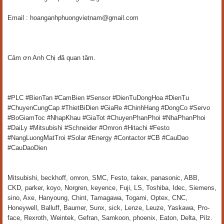
Email : hoanganhphuongvietnam@gmail.com
Cảm ơn Anh Chị đã quan tâm.
#PLC #BienTan #CamBien #Sensor #DienTuDongHoa #DienTu
#ChuyenCungCap #ThietBiDien #GiaRe #ChinhHang #DongCo #Servo
#BoGiamToc #NhapKhau #GiaTot #ChuyenPhanPhoi #NhaPhanPhoi
#DaiLy #Mitsubishi #Schneider #Omron #Hitachi #Festo
#NangLuongMatTroi #Solar #Energy #Contactor #CB #CauDao
#CauDaoDien
Mitsubishi, beckhoff, omron, SMC, Festo, takex, panasonic, ABB,
CKD, parker, koyo, Norgren, keyence, Fuji, LS, Toshiba, Idec, Siemens,
sino, Axe, Hanyoung, Chint, Tamagawa, Togami, Optex, CNC,
Honeywell, Balluff, Baumer, Sunx, sick, Lenze, Leuze, Yaskawa, Pro-
face, Rexroth, Weintek, Gefran, Samkoon, phoenix, Eaton, Delta, Pilz.