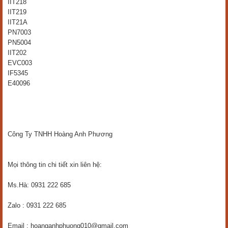
IIT218
IIT219
IIT21A
PN7003
PN5004
IIT202
EVC003
IF5345
E40096
Công Ty TNHH Hoàng Anh Phương
Mọi thông tin chi tiết xin liên hệ:
Ms.Hà: 0931 222 685
Zalo : 0931 222 685
Email : hoanganhphuong010@gmail.com