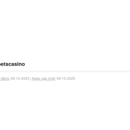
etscasino
 đăng:
09-10-2025 |
Ngày cập nhật:
09-10-2025