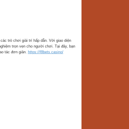
c trò chơi giải trí hấp dẫn. Với giao diện
nghiệm trọn vẹn cho người chơi. Tại đây, bạn
hao tác đơn giản.
https://f8bets.casino/