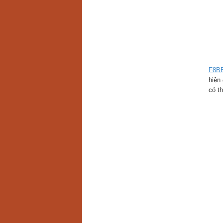
F8B
hiện
có t