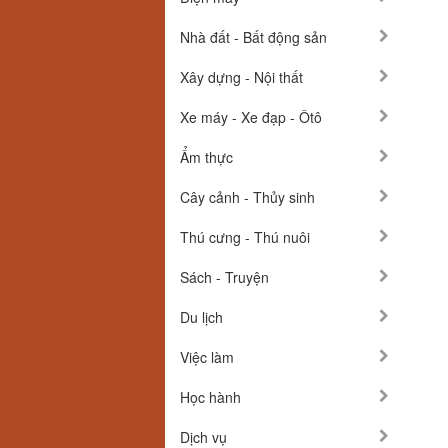
Nhà đất - Bất động sản
Xây dựng - Nội thất
Xe máy - Xe đạp - Ôtô
Ẩm thực
Cây cảnh - Thủy sinh
Thú cưng - Thú nuôi
Sách - Truyện
Du lịch
Việc làm
Học hành
Dịch vụ