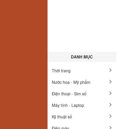
DANH MỤC
Thời trang
Nước hoa - Mỹ phẩm
Điện thoại - Sim số
Máy tính - Laptop
Kỹ thuật số
Điện máy