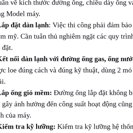
uẩn về kích thước đường ống, chiều dày ống v
ng Model máy.
ắp đặt dàn lạnh
: Việc thi công phải đảm bảo
ẩm mỹ. Cần tuân thủ nghiêm ngặt các quy trình
 đặt.
ết nối dàn lạnh với đường ống gas, ống nướ
c loe đúng cách và đúng kỹ thuật, dùng 2 mỏ l
i.
Lắp ống gió mềm:
Đường ống lắp đặt không bị
i gây ảnh hưởng đến công suất hoạt động cũng
nh của máy.
Kiểm tra kỹ lưỡng:
Kiểm tra kỹ lưỡng hệ thốn