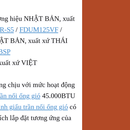
ng hiệu NHẬT BẢN, xuất
R-S5
/
FDUM125VF
/
ẬT BẢN, xuất xứ THÁI
BSP
xuất xứ VIỆT
ng chịu với mức hoạt động
ần nối ống gió
45.000BTU
nh giấu trần nối ống gió
có
ích lắp đặt tương ứng của