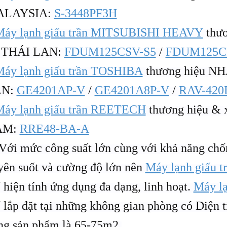
ALAYSIA:
S-3448PF3H
Máy lạnh giấu trần MITSUBISHI HEAVY
thươ
 THÁI LAN:
FDUM125CSV-S5
/
FDUM125C
áy lạnh giấu trần TOSHIBA
thương hiệu NH
AN:
GE4201AP-V
/
GE4201A8P-V
/
RAV-420
áy lạnh giấu trần REETECH
thương hiệu & 
AM:
RRE48-BA-A
Với mức công suất lớn cùng với khả năng chố
yên suốt và cường độ lớn nên
Máy lạnh giấu tr
 hiện tính ứng dụng đa dạng, linh hoạt.
Máy lạ
ể lắp đặt tại những không gian phòng có Diện t
ng sản phẩm là 65-75m2.