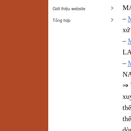
M
Giới thiệu website
–
Tổng hợp
xứ
–
M
L
–
M
N
⇒ 
xu
thể
th
dò