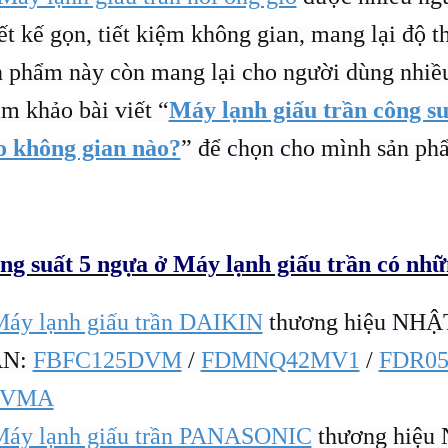
iết kế gọn, tiết kiệm không gian, mang lại độ 
n phẩm này còn mang lại cho người dùng nhiều
am khảo bài viết “
Máy lạnh giấu trần công su
o không gian nào?
” để chọn cho mình sản ph
ng suất 5 ngựa ở Máy lạnh giấu trần có nh
áy lạnh giấu trần DAIKIN
thương hiệu NHẬ
AN:
FBFC125DVM
/
FDMNQ42MV1
/
FDR0
BVMA
Máy lạnh giấu trần PANASONIC
thương hiệu