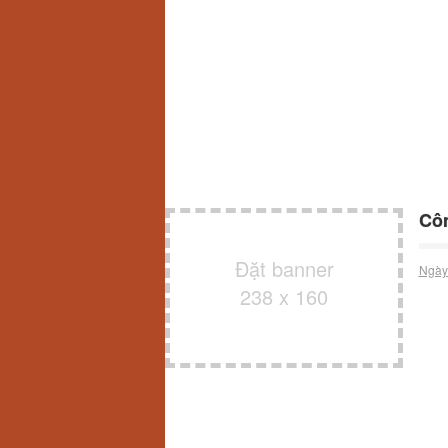
Côn
Đặt banner
Ngày
238 x 160