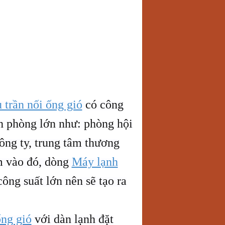
 trần nối ống gió
có công
n phòng lớn như: phòng hội
ông ty, trung tâm thương
m vào đó, dòng
Máy lạnh
ông suất lớn nên sẽ tạo ra
ống gió
với dàn lạnh đặt