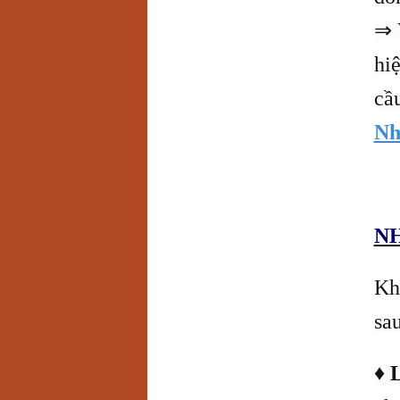
⇒ 
hi
cầu
Nh
NH
Kh
sau
♦
L