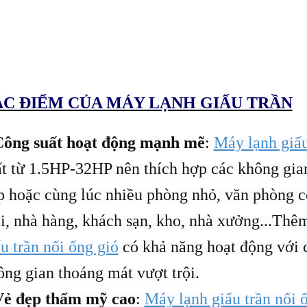
C ĐIỂM CỦA MÁY LẠNH GIẤU TRẦN
Công suất hoạt động mạnh mẽ
:
Máy lạnh giấu
ất từ 1.5HP-32HP nên thích hợp các không gia
p hoặc cùng lúc nhiều phòng nhỏ, văn phòng c
i, nhà hàng, khách sạn, kho, nhà xưởng...Thê
u trần nối ống gió
có khả năng hoạt động với c
ông gian thoáng mát vượt trội.
Vẻ đẹp thẩm mỹ cao
:
Máy lạnh giấu trần nối 