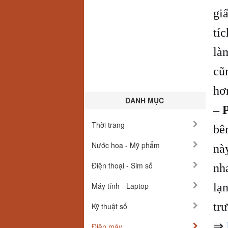
giấ
tí
là
cũ
hơ
DANH MỤC
– 
Thời trang
bê
Nước hoa - Mỹ phẩm
này
Điện thoại - Sim số
nh
Máy tính - Laptop
lạ
tr
Kỹ thuật số
⇒
Điện máy