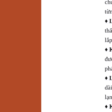
ch
từ
♦
L
th
lắp
♦
K
đượ
phả
♦
dà
lạ
♦ 