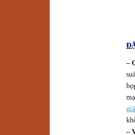
ĐẶ
– 
su
họ
mạ
giấ
kh
– 