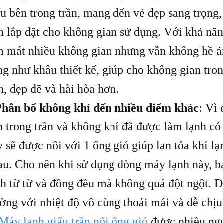
u bên trong trần, mang đến vẻ đẹp sang trọng, 
ch lắp đặt cho không gian sử dụng. Với khả năn
m mát nhiều không gian nhưng vẫn không hề 
ng như khâu thiết kế, giúp cho không gian tro
n, đẹp đẽ và hài hòa hơn.
Phân bổ không khí đến nhiều điểm khác
: Vì
n trong trần và không khí đã được làm lạnh có 
 sẽ được nối với 1 ống gió giúp lan tỏa khí lạ
au. Cho nên khi sử dụng dòng máy lạnh này, b
nh từ từ và đồng đều mà không quá đột ngột. 
ường với nhiệt độ vô cùng thoải mái và dễ chị
Máy lạnh giấu trần nối ống gió
được nhiều ngư