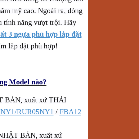
thẩm mỹ cao. Ngoài ra, dòng
 tính năng vượt trội. Hãy
ất 3 ngựa phù hợp lắp đặt
ẩm lắp đặt phù hợp!
ững Model nào?
T BẢN, xuất xứ THÁI
5NY1/RUR05NY1
/
FBA12
 NHẬT BẢN, xuất xứ