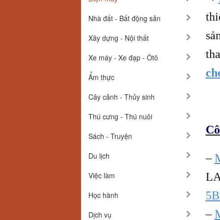
th
Nhà đất - Bất động sản
sả
Xây dựng - Nội thất
th
Xe máy - Xe đạp - Ôtô
ch
Ẩm thực
Cây cảnh - Thủy sinh
Thú cưng - Thú nuôi
Cô
Sách - Truyện
Du lịch
–
M
Việc làm
L
5
Học hành
–
Dịch vụ