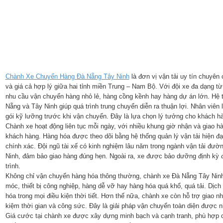
Chành Xe Chuyển Hàng Đà Nẵng Tây Ninh
là đơn vị vận tải uy tín chuyên
và giá cả hợp lý giữa hai tỉnh miền Trung – Nam Bộ. Với đội xe đa dạng t
nhu cầu vận chuyển hàng nhỏ lẻ, hàng cồng kềnh hay hàng dự án lớn. Hệ t
Nẵng và Tây Ninh giúp quá trình trung chuyển diễn ra thuận lợi. Nhân viê
gói kỹ lưỡng trước khi vận chuyển. Đây là lựa chọn lý tưởng cho khách hà
Chành xe hoạt động liên tục mỗi ngày, với nhiều khung giờ nhận và giao h
khách hàng. Hàng hóa được theo dõi bằng hệ thống quản lý vận tải hiện đại,
chính xác. Đội ngũ tài xế có kinh nghiệm lâu năm trong ngành vận tải đườ
Ninh, đảm bảo giao hàng đúng hẹn. Ngoài ra, xe được bảo dưỡng định kỳ đ
trình.
Không chỉ vận chuyển hàng hóa thông thường, chành xe Đà Nẵng Tây Ninh
móc, thiết bị công nghiệp, hàng dễ vỡ hay hàng hóa quá khổ, quá tải. Dịch
hóa trong mọi điều kiện thời tiết. Hơn thế nữa, chành xe còn hỗ trợ giao nh
kiệm thời gian và công sức. Đây là giải pháp vận chuyển toàn diện được n
Giá cước tại chành xe được xây dựng minh bạch và cạnh tranh, phù hợp c