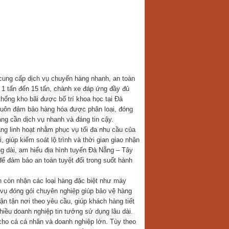
 cung cấp dịch vụ chuyển hàng nhanh, an toàn
ừ 1 tấn đến 15 tấn, chành xe đáp ứng đầy đủ
hống kho bãi được bố trí khoa học tại Đà
n luôn đảm bảo hàng hóa được phân loại, đóng
ng cần dịch vụ nhanh và đáng tin cậy.
àng linh hoạt nhằm phục vụ tối đa nhu cầu của
 giúp kiểm soát lộ trình và thời gian giao nhận
ng dài, am hiểu địa hình tuyến Đà Nẵng – Tây
ể đảm bảo an toàn tuyệt đối trong suốt hành
 còn nhận các loại hàng đặc biệt như máy
 vụ đóng gói chuyên nghiệp giúp bảo vệ hàng
ận tận nơi theo yêu cầu, giúp khách hàng tiết
hiều doanh nghiệp tin tưởng sử dụng lâu dài.
ho cả cá nhân và doanh nghiệp lớn. Tùy theo