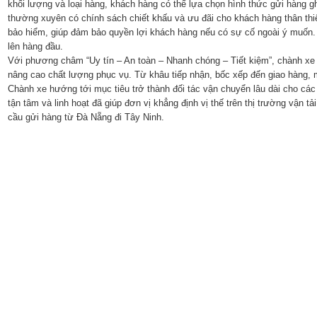
khối lượng và loại hàng, khách hàng có thể lựa chọn hình thức gửi hàng 
thường xuyên có chính sách chiết khấu và ưu đãi cho khách hàng thân th
bảo hiểm, giúp đảm bảo quyền lợi khách hàng nếu có sự cố ngoài ý muốn. 
lên hàng đầu.
Với phương châm “Uy tín – An toàn – Nhanh chóng – Tiết kiệm”, chành x
nâng cao chất lượng phục vụ. Từ khâu tiếp nhận, bốc xếp đến giao hàng, 
Chành xe hướng tới mục tiêu trở thành đối tác vận chuyển lâu dài cho cá
tận tâm và linh hoạt đã giúp đơn vị khẳng định vị thế trên thị trường vận t
cầu gửi hàng từ Đà Nẵng đi Tây Ninh.