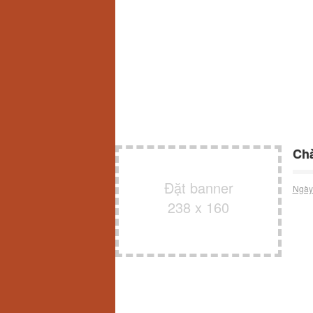
Chà
Đặt banner
Ngày
238 x 160