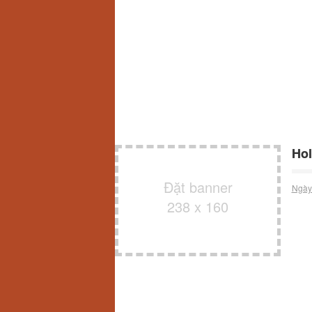
Hol
Đặt banner
Ngày
238 x 160