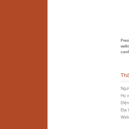
Presi
welln
comfo
Thô
Ngườ
Họ v
Điện
Địa 
Webs