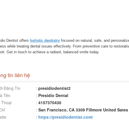
dio Dentist offers
holistic dentistry
focused on natural, safe, and personalize
ess while treating dental issues effectively. From preventive care to restorati
rt. Get in touch to achieve a radiant, balanced smile today.
ng tin liên hệ
i Đăng Tin
:
presidiodentist2
à Tên
:
Presidio Dental
 Thoại
:
4157370430
Chỉ
:
San Francisco, CA 3309 Fillmore United Sates
ite
:
https://presidiodentist.com/