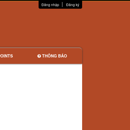
Đăng nhập
Đăng ký
OINTS
THÔNG BÁO