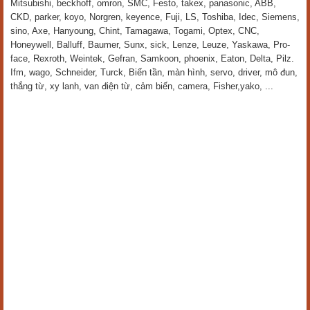
Mitsubishi, beckhoff, omron, SMC, Festo, takex, panasonic, ABB,
CKD, parker, koyo, Norgren, keyence, Fuji, LS, Toshiba, Idec, Siemens,
sino, Axe, Hanyoung, Chint, Tamagawa, Togami, Optex, CNC,
Honeywell, Balluff, Baumer, Sunx, sick, Lenze, Leuze, Yaskawa, Pro-
face, Rexroth, Weintek, Gefran, Samkoon, phoenix, Eaton, Delta, Pilz.
Ifm, wago, Schneider, Turck, Biến tần, màn hình, servo, driver, mô đun,
thắng từ, xy lanh, van điện từ, cảm biến, camera, Fisher,yako, ...