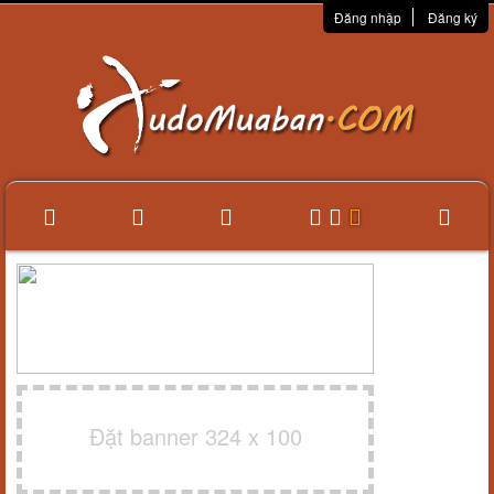
Đăng nhập
Đăng ký
Đặt banner 324 x 100