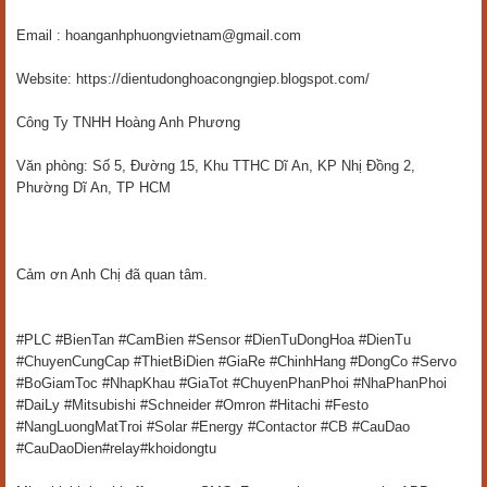
Email : hoanganhphuongvietnam@gmail.com
Website: https://dientudonghoacongngiep.blogspot.com/
Công Ty TNHH Hoàng Anh Phương
Văn phòng: Số 5, Đường 15, Khu TTHC Dĩ An, KP Nhị Đồng 2,
Phường Dĩ An, TP HCM
Cảm ơn Anh Chị đã quan tâm.
#PLC #BienTan #CamBien #Sensor #DienTuDongHoa #DienTu
#ChuyenCungCap #ThietBiDien #GiaRe #ChinhHang #DongCo #Servo
#BoGiamToc #NhapKhau #GiaTot #ChuyenPhanPhoi #NhaPhanPhoi
#DaiLy #Mitsubishi #Schneider #Omron #Hitachi #Festo
#NangLuongMatTroi #Solar #Energy #Contactor #CB #CauDao
#CauDaoDien#relay#khoidongtu