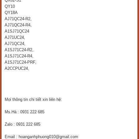
QX82-S1
QY10
QY18A
AJ71QC24-R2,
AJ71QC24-R4,
A1SJ71QC24
AJ71UC24,
AJ71QC24,
A1SJ71C24-R2,
A1SJ71C24-R4,
A1SJ71C24-PRF,
A2CCPUC24,
Mọi thông tin chi tiết xin liên hệ:
Ms.Hà : 0931 222 685
Zalo : 0931 222 685
Email : hoanganhphuong010@gmail.com