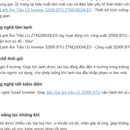
ụng gas 32 mang lại hiệu suất làm mát cao và đảm bảo yếu tố thân thiện với
Lạnh Âm Trần LG Inverter 32000 BTU ZTNQ30GNLE0
- Thiết kế hình vuông 
g gian
g nghệ làm lạnh
Lạnh Âm Trần LG ZTNQ30GNLE0 này hoạt động với công suất 32000 BTU, ch
ện tích từ 40 - 50m².
Lạnh Âm Trần LG Inverter 32000 BTU ZTNQ30GNLE0 - Công suất 32000 BTU 
hế thổi gió
 gió 4 hướng: Giúp hơi lạnh được lan tỏa đồng đều đến 4 hướng trong không
 cho người sử dụng, cho phép luồng khí lạnh tỏa đều khắp phạm vi làm mát.
 nghệ tiết kiệm điện
 nghệ Smart Inverter: Giúp
điều hòa âm trần LG 32000 BTU
vận hành êm ái và
.
 năng lọc không khí
 bỏ được nhiều các hạt bụi mịn, vi khuẩn và tác nhân gây dị ứng, giúp không
và bảo vệ sức khỏe người dùng tốt hơn.