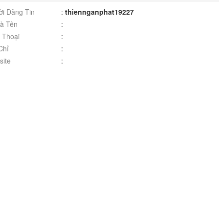
i Đăng Tin
:
thiennganphat19227
à Tên
:
 Thoại
:
Chỉ
:
ite
: