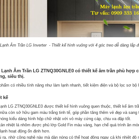
Lạnh Âm Trần LG Inverter - Thiết kế hình vuông với 4 góc treo dễ dàng lắp đ
 Lạnh Âm Trần LG ZTNQ30GNLE0 có thiết kế âm trần phù hợp c
g, siêu thị.
phẩm có nhiều tính năng như làm lạnh nhanh, tiết kiệm điện và bộ lọc sơ bộ l
t kế
lạnh LG ZTNQ30GNLE0 được thiết kế hình vuông quen thuộc, thiết kế âm trần
nữa còn sở hữu gam màu trắng tinh tế, góp phần tăng thêm vẻ đẹp và sang 
nóng kiểu dáng hình hộp chữ nhật với vỏ máy cứng cáp, chịu va đập tốt.
tản nhiệt lá nhôm được phủ lớp Gold Fin màu vàng, hạn chế quá trình ăn mòn
lạnh hoạt động ổn định hơn.
i ra, nhờ công nghệ này mà dàn nóng có thể hoạt động ngay cả khi nhiệt độ 