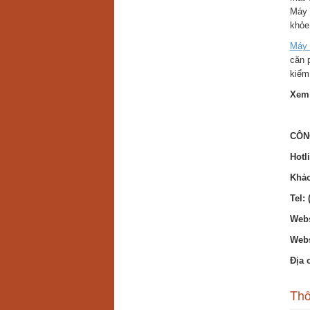
Máy 
khỏe
Máy 
căn p
kiểm
Xem 
CÔN
Hotl
Khảo
Tel: 
Webs
Webs
Địa 
Thô