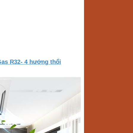
as R32- 4 hướng thổi