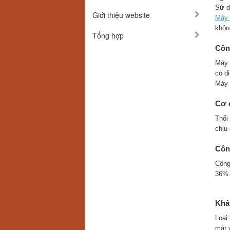
Sử d
Giới thiệu website
Máy 
khôn
Tổng hợp
Côn
Máy 
có di
Máy 
Cơ c
Thổi
chịu
Công
Công
36%
Khả
Loại
mát 