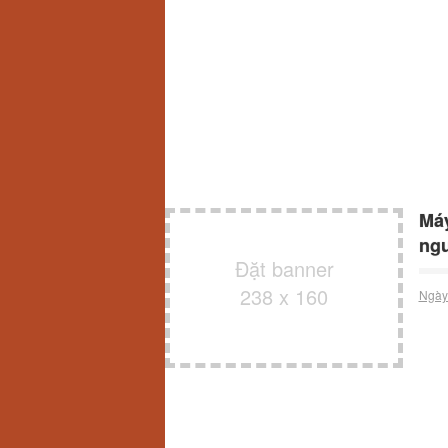
Máy
ngư
Đặt banner
238 x 160
Ngày