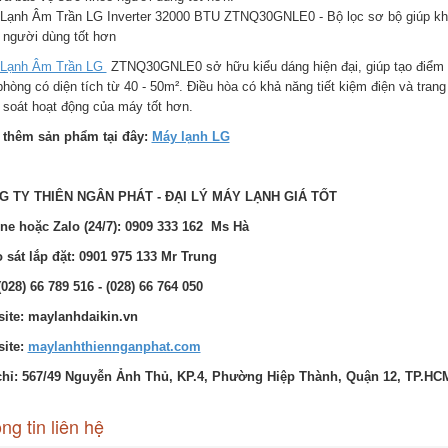
Lạnh Âm Trần LG Inverter 32000 BTU ZTNQ30GNLE0 - Bộ lọc sơ bộ giúp khôn
 người dùng tốt hơn
Lạnh Âm Trần LG
ZTNQ30GNLE0 sở hữu kiểu dáng hiện đại, giúp tạo điểm n
hòng có diện tích từ 40 - 50m². Điều hòa có khả năng tiết kiệm điện và trang
 soát hoạt động của máy tốt hơn.
thêm sản phẩm tại đây:
Máy lạnh LG
G TY THIÊN NGÂN PHÁT - ĐẠI LÝ MÁY LẠNH GIÁ TỐT
ine hoặc Zalo (24/7): 0909 333 162 Ms Hà
 sát lắp đặt: 0901 975 133 Mr Trung
(028) 66 789 516 - (028) 66 764 050
ite: maylanhdaikin.vn
ite:
maylanhthiennganphat.com
chỉ: 567/49 Nguyễn Ảnh Thủ, KP.4, Phường Hiệp Thành, Quận 12, TP.HC
ng tin liên hệ