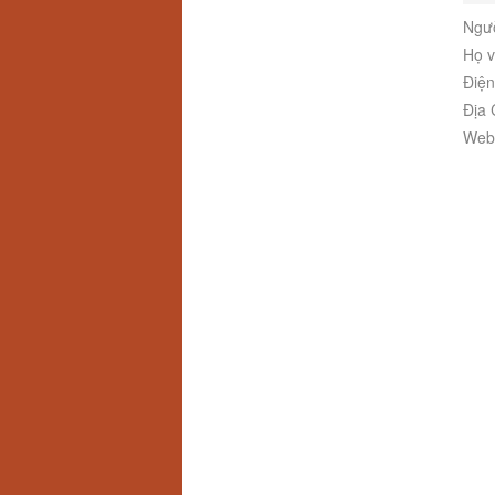
Ngườ
Họ v
Điện
Địa 
Webs