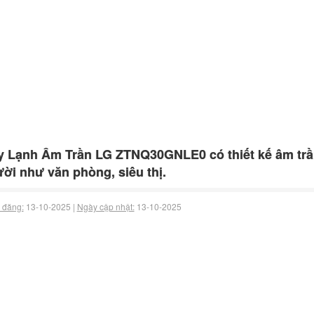
 Lạnh Âm Trần LG ZTNQ30GNLE0 có thiết kế âm trầ
ời như văn phòng, siêu thị.
 đăng:
13-10-2025 |
Ngày cập nhật:
13-10-2025