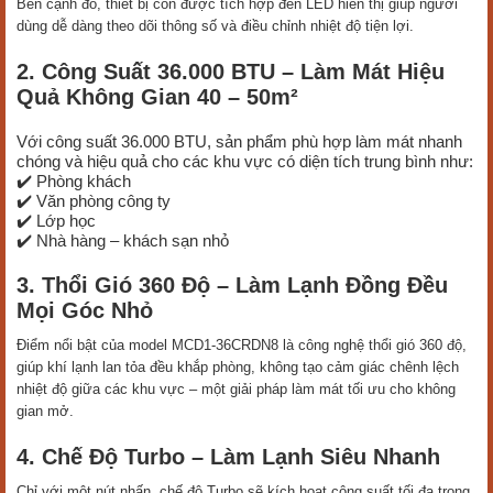
Bên cạnh đó, thiết bị còn được tích hợp đèn LED hiển thị giúp người
dùng dễ dàng theo dõi thông số và điều chỉnh nhiệt độ tiện lợi.
2. Công Suất 36.000 BTU – Làm Mát Hiệu
Quả Không Gian 40 – 50m²
Với công suất 36.000 BTU, sản phẩm phù hợp làm mát nhanh
chóng và hiệu quả cho các khu vực có diện tích trung bình như:
✔️ Phòng khách
✔️ Văn phòng công ty
✔️ Lớp học
✔️ Nhà hàng – khách sạn nhỏ
3. Thổi Gió 360 Độ – Làm Lạnh Đồng Đều
Mọi Góc Nhỏ
Điểm nổi bật của model MCD1-36CRDN8 là công nghệ thổi gió 360 độ,
giúp khí lạnh lan tỏa đều khắp phòng, không tạo cảm giác chênh lệch
nhiệt độ giữa các khu vực – một giải pháp làm mát tối ưu cho không
gian mở.
4. Chế Độ Turbo – Làm Lạnh Siêu Nhanh
Chỉ với một nút nhấn, chế độ Turbo sẽ kích hoạt công suất tối đa trong