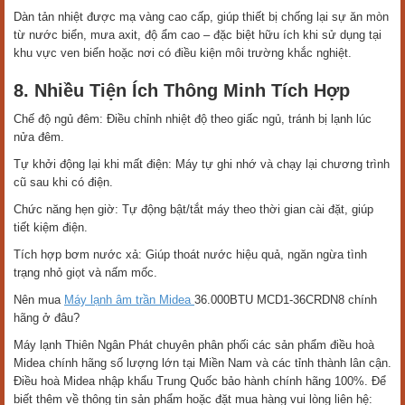
Dàn tản nhiệt được mạ vàng cao cấp, giúp thiết bị chống lại sự ăn mòn
từ nước biển, mưa axit, độ ẩm cao – đặc biệt hữu ích khi sử dụng tại
khu vực ven biển hoặc nơi có điều kiện môi trường khắc nghiệt.
8. Nhiều Tiện Ích Thông Minh Tích Hợp
Chế độ ngủ đêm: Điều chỉnh nhiệt độ theo giấc ngủ, tránh bị lạnh lúc
nửa đêm.
Tự khởi động lại khi mất điện: Máy tự ghi nhớ và chạy lại chương trình
cũ sau khi có điện.
Chức năng hẹn giờ: Tự động bật/tắt máy theo thời gian cài đặt, giúp
tiết kiệm điện.
Tích hợp bơm nước xả: Giúp thoát nước hiệu quả, ngăn ngừa tình
trạng nhỏ giọt và nấm mốc.
Nên mua
Máy lạnh âm trần Midea
36.000BTU MCD1-36CRDN8 chính
hãng ở đâu?
Máy lạnh Thiên Ngân Phát chuyên phân phối các sản phẩm điều hoà
Midea chính hãng số lượng lớn tại Miền Nam và các tỉnh thành lân cận.
Điều hoà Midea nhập khẩu Trung Quốc bảo hành chính hãng 100%. Để
biết thêm về thông tin sản phẩm hoặc đặt mua hàng vui lòng liên hệ: