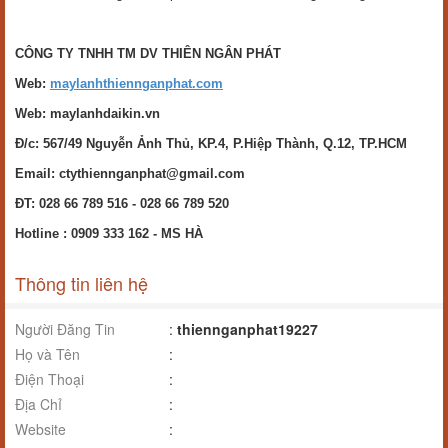
CÔNG TY TNHH TM DV THIÊN NGÂN PHÁT
Web:
maylanhthiennganphat.com
Web: maylanhdaikin.vn
Đ/c: 567/49 Nguyễn Ảnh Thủ, KP.4, P.Hiệp Thành, Q.12, TP.HCM
Email: ctythiennganphat@gmail.com
ĐT: 028 66 789 516 - 028 66 789 520
Hotline :
0909 333 162 - MS HÀ
Thông tin liên hệ
Người Đăng Tin
:
thiennganphat19227
Họ và Tên
:
Điện Thoại
:
Địa Chỉ
:
Website
: