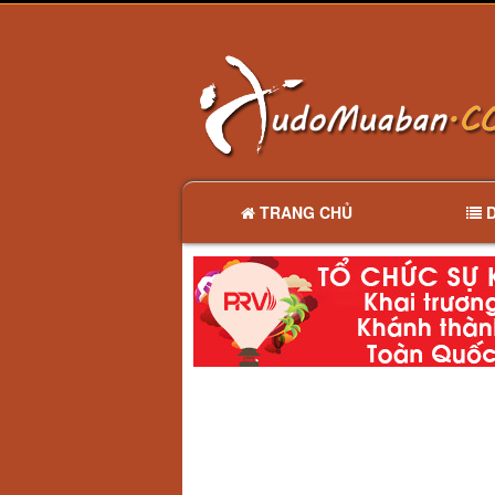
TRANG CHỦ