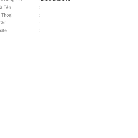
à Tên
:
 Thoại
:
Chỉ
:
ite
: