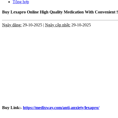
Tổng hợp
Buy Lexapro Online High Quality Medication With Convenient
Ngày đăng:
29-10-2025 |
Ngày cập nhật:
29-10-2025
Buy Link:-
https://medixway.com/anti-anxiety/lexapro/