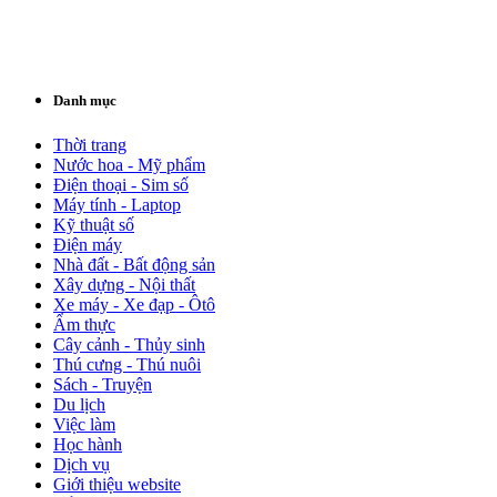
Danh mục
Thời trang
Nước hoa - Mỹ phẩm
Điện thoại - Sim số
Máy tính - Laptop
Kỹ thuật số
Điện máy
Nhà đất - Bất động sản
Xây dựng - Nội thất
Xe máy - Xe đạp - Ôtô
Ẩm thực
Cây cảnh - Thủy sinh
Thú cưng - Thú nuôi
Sách - Truyện
Du lịch
Việc làm
Học hành
Dịch vụ
Giới thiệu website