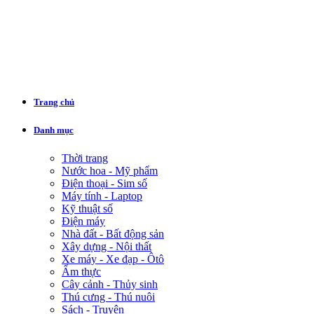
Trang chủ
Danh mục
Thời trang
Nước hoa - Mỹ phẩm
Điện thoại - Sim số
Máy tính - Laptop
Kỹ thuật số
Điện máy
Nhà đất - Bất động sản
Xây dựng - Nội thất
Xe máy - Xe đạp - Ôtô
Ẩm thực
Cây cảnh - Thủy sinh
Thú cưng - Thú nuôi
Sách - Truyện