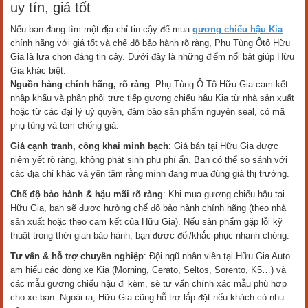
uy tín, giá tốt
Nếu bạn đang tìm một địa chỉ tin cậy để mua
gương chiếu hậu Kia
chính hãng với giá tốt và chế độ bảo hành rõ ràng, Phụ Tùng Ôtô Hữu
Gia là lựa chọn đáng tin cậy. Dưới đây là những điểm nổi bật giúp Hữu
Gia khác biệt:
Nguồn hàng chính hãng, rõ ràng
: Phụ Tùng Ô Tô Hữu Gia cam kết
nhập khẩu và phân phối trực tiếp gương chiếu hậu Kia từ nhà sản xuất
hoặc từ các đại lý uỷ quyền, đảm bảo sản phẩm nguyên seal, có mã
phụ tùng và tem chống giả.
Giá cạnh tranh, công khai minh bạch
: Giá bán tại Hữu Gia được
niêm yết rõ ràng, không phát sinh phụ phí ẩn. Bạn có thể so sánh với
các địa chỉ khác và yên tâm rằng mình đang mua đúng giá thị trường.
Chế độ bảo hành & hậu mãi rõ ràng
: Khi mua gương chiếu hậu tại
Hữu Gia, bạn sẽ được hưởng chế độ bảo hành chính hãng (theo nhà
sản xuất hoặc theo cam kết của Hữu Gia). Nếu sản phẩm gặp lỗi kỹ
thuật trong thời gian bảo hành, bạn được đổi/khắc phục nhanh chóng.
Tư vấn & hỗ trợ chuyên nghiệp
: Đội ngũ nhân viên tại Hữu Gia Auto
am hiểu các dòng xe Kia (Morning, Cerato, Seltos, Sorento, K5…) và
các mẫu gương chiếu hậu đi kèm, sẽ tư vấn chính xác mẫu phù hợp
cho xe bạn. Ngoài ra, Hữu Gia cũng hỗ trợ lắp đặt nếu khách có nhu