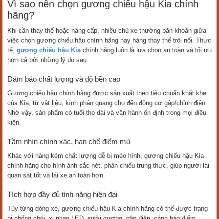
Vì sao nên chọn gương chiếu hậu Kia chính
hãng?
Khi cần thay thế hoặc nâng cấp, nhiều chủ xe thường băn khoăn giữa
việc chọn gương chiếu hậu chính hãng hay hàng thay thế trôi nổi. Thực
tế,
gương chiếu hậu Kia
chính hãng luôn là lựa chọn an toàn và tối ưu
hơn cả bởi những lý do sau:
Đảm bảo chất lượng và độ bền cao
Gương chiếu hậu chính hãng được sản xuất theo tiêu chuẩn khắt khe
của Kia, từ vật liệu, kính phản quang cho đến động cơ gập/chỉnh điện.
Nhờ vậy, sản phẩm có tuổi thọ dài và vận hành ổn định trong mọi điều
kiện.
Tầm nhìn chính xác, hạn chế điểm mù
Khác với hàng kém chất lượng dễ bị méo hình, gương chiếu hậu Kia
chính hãng cho hình ảnh sắc nét, phản chiếu trung thực, giúp người lái
quan sát tốt và lái xe an toàn hơn.
Tích hợp đầy đủ tính năng hiện đại
Tùy từng dòng xe, gương chiếu hậu Kia chính hãng có thể được trang
bị chống chói, xi nhan LED, sưởi gương, gập điện, cảnh báo điểm