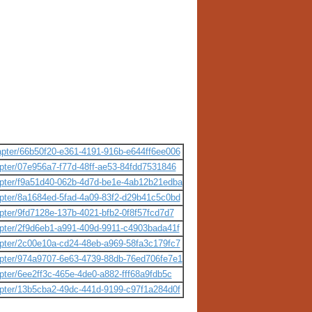
apter/66b50f20-e361-4191-916b-e644ff6ee006
apter/07e956a7-f77d-48ff-ae53-84fdd7531846
hapter/f9a51d40-062b-4d7d-be1e-4ab12b21edba
apter/8a1684ed-5fad-4a09-83f2-d29b41c5c0bd
pter/9fd7128e-137b-4021-bfb2-0f8f57fcd7d7
apter/2f9d6eb1-a991-409d-9911-c4903bada41f
apter/2c00e10a-cd24-48eb-a969-58fa3c179fc7
hapter/974a9707-6e63-4739-88db-76ed706fe7e1
pter/6ee2ff3c-465e-4de0-a882-fff68a9fdb5c
apter/13b5cba2-49dc-441d-9199-c97f1a284d0f