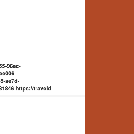
55-96ec-
6ee006
55-ae7d-
1846 https://traveld