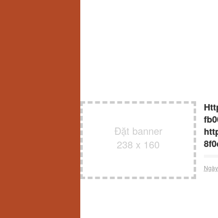
Htt
fb0
Đặt banner
htt
238 x 160
8f0
Ngày