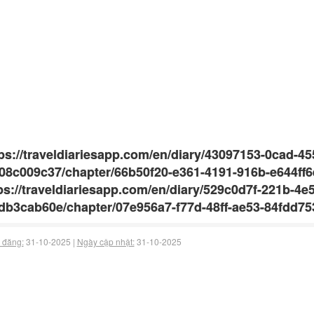
ps://traveldiariesapp.com/en/diary/43097153-0cad-45
08c009c37/chapter/66b50f20-e361-4191-916b-e644ff
ps://traveldiariesapp.com/en/diary/529c0d7f-221b-4e
db3cab60e/chapter/07e956a7-f77d-48ff-ae53-84fdd753
 đăng:
31-10-2025 |
Ngày cập nhật:
31-10-2025