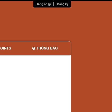
Đăng nhập
Đăng ký
OINTS
THÔNG BÁO