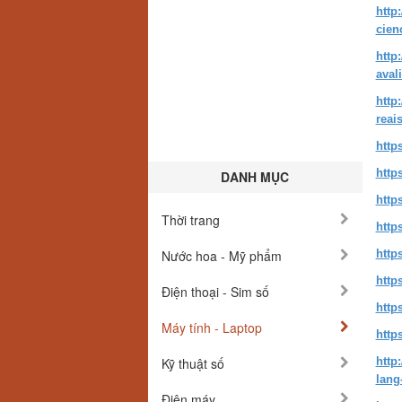
http
cien
http
aval
http
reai
htt
http
DANH MỤC
http
Thời trang
http
Nước hoa - Mỹ phẩm
http
http
Điện thoại - Sim số
http
Máy tính - Laptop
http
Kỹ thuật số
http
lang
Điện máy