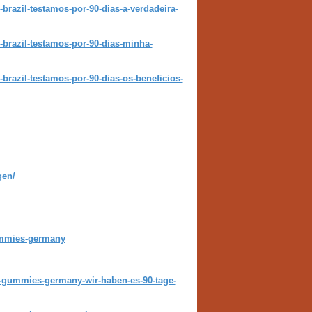
brazil-testamos-por-90-dias-a-verdadeira-
-brazil-testamos-por-90-dias-minha-
brazil-testamos-por-90-dias-os-beneficios-
en/
mmies-germany
gummies-germany-wir-haben-es-90-tage-