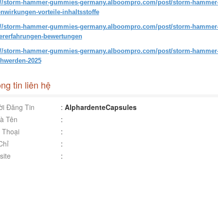
://storm-hammer-gummies-germany.alboompro.com/post/storm-hammer
nwirkungen-vorteile-inhaltsstoffe
://storm-hammer-gummies-germany.alboompro.com/post/storm-hammer-
ererfahrungen-bewertungen
://storm-hammer-gummies-germany.alboompro.com/post/storm-hammer
hwerden-2025
ng tin liên hệ
i Đăng Tin
:
AlphardenteCapsules
à Tên
:
 Thoại
:
Chỉ
:
ite
: