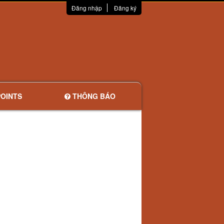
Đăng nhập
Đăng ký
OINTS
THÔNG BÁO