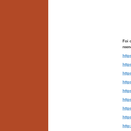
Foi 
reen
http
http
http
http
http
http
http
http
http