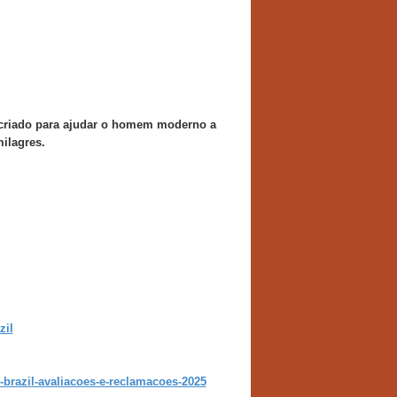
riado para ajudar o homem moderno a
milagres.
zil
-brazil-avaliacoes-e-reclamacoes-2025