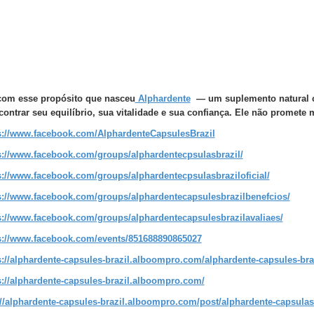
com esse propósito que nasceu
Alphardente
— um suplemento natural c
contrar seu equilíbrio, sua vitalidade e sua confiança. Ele não promete 
s://www.facebook.com/AlphardenteCapsulesBrazil
s://www.facebook.com/groups/alphardentecpsulasbrazil/
s://www.facebook.com/groups/alphardentecpsulasbraziloficial/
s://www.facebook.com/groups/alphardentecapsulesbrazilbenefcios/
s://www.facebook.com/groups/alphardentecapsulesbrazilavaliaes/
s://www.facebook.com/events/851688890865027
s://alphardente-capsules-brazil.alboompro.com/alphardente-capsules-bra
s://alphardente-capsules-brazil.alboompro.com/
://alphardente-capsules-brazil.alboompro.com/post/alphardente-capsulas