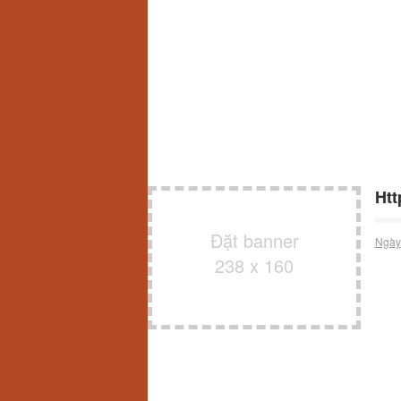
Htt
Đặt banner
Ngày
238 x 160