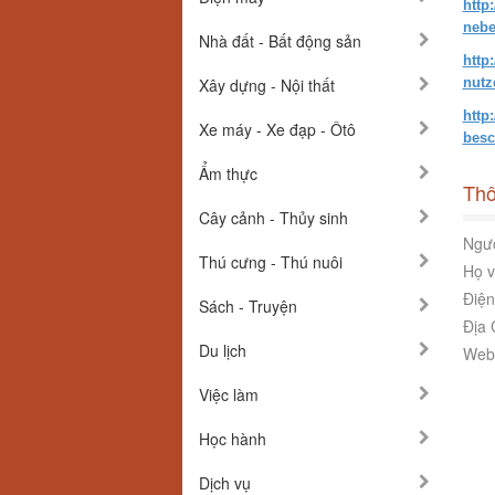
http
nebe
Nhà đất - Bất động sản
http
Xây dựng - Nội thất
nutz
http
Xe máy - Xe đạp - Ôtô
besc
Ẩm thực
Thô
Cây cảnh - Thủy sinh
Ngườ
Thú cưng - Thú nuôi
Họ v
Điện
Sách - Truyện
Địa 
Du lịch
Webs
Việc làm
Học hành
Dịch vụ