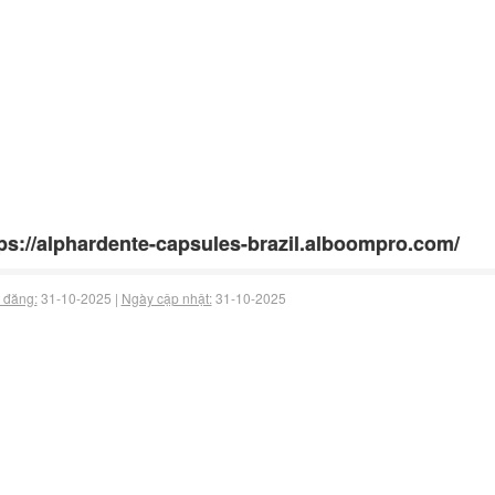
ps://alphardente-capsules-brazil.alboompro.com/
 đăng:
31-10-2025 |
Ngày cập nhật:
31-10-2025