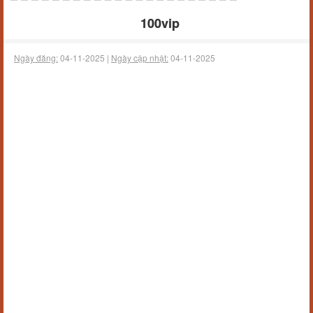
100vip
Ngày đăng:
04-11-2025 |
Ngày cập nhật:
04-11-2025