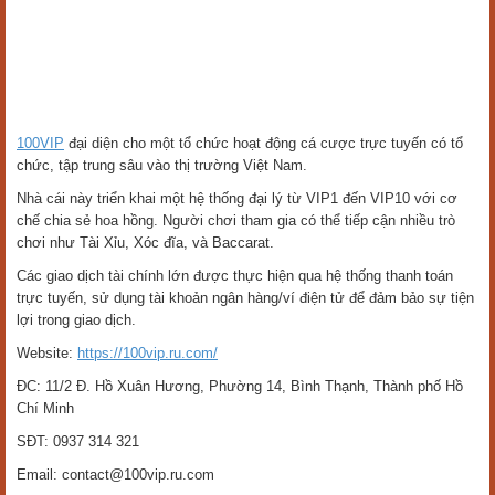
100VIP
đại diện cho một tổ chức hoạt động cá cược trực tuyến có tổ
chức, tập trung sâu vào thị trường Việt Nam.
Nhà cái này triển khai một hệ thống đại lý từ VIP1 đến VIP10 với cơ
chế chia sẻ hoa hồng. Người chơi tham gia có thể tiếp cận nhiều trò
chơi như Tài Xỉu, Xóc đĩa, và Baccarat.
Các giao dịch tài chính lớn được thực hiện qua hệ thống thanh toán
trực tuyến, sử dụng tài khoản ngân hàng/ví điện tử để đảm bảo sự tiện
lợi trong giao dịch.
Website:
https://100vip.ru.com/
ĐC: 11/2 Đ. Hồ Xuân Hương, Phường 14, Bình Thạnh, Thành phố Hồ
Chí Minh
SĐT: 0937 314 321
Email: contact@100vip.ru.com