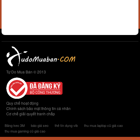
Tự Do Mua Bán © 2013
Quy chế hoạt động
Chính sách bảo mật thông tin cá nhân
Cơ chế giải quyết tranh chấp
Băng keo 3M
báo giá seo
thẻ tín dụng vib
thu mua laptop cũ giá cao
thu mua gaming cũ giá cao