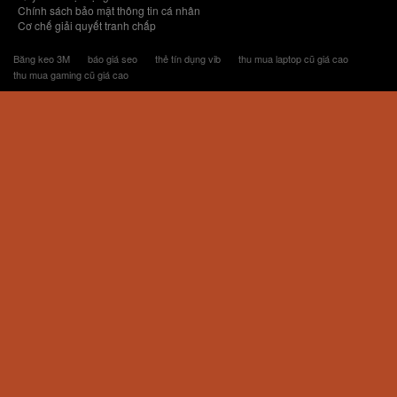
Chính sách bảo mật thông tin cá nhân
Cơ chế giải quyết tranh chấp
Băng keo 3M
báo giá seo
thẻ tín dụng vib
thu mua laptop cũ giá cao
thu mua gaming cũ giá cao