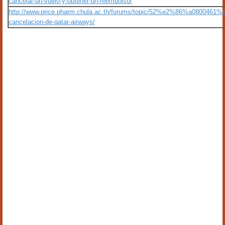
cancelar-un-vuelo-y-obtener-un-reembolso/
http://www.price.pharm.chula.ac.th/forums/topic/52%e2%86%a0800461%e
cancelacion-de-qatar-airways/