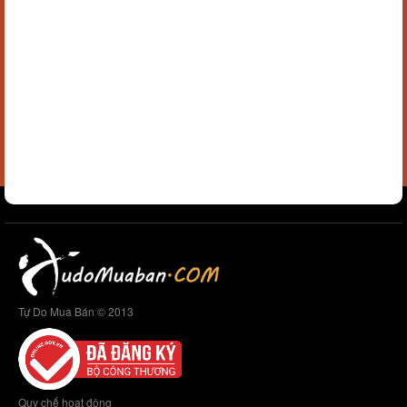
Tự Do Mua Bán © 2013
Quy chế hoạt động