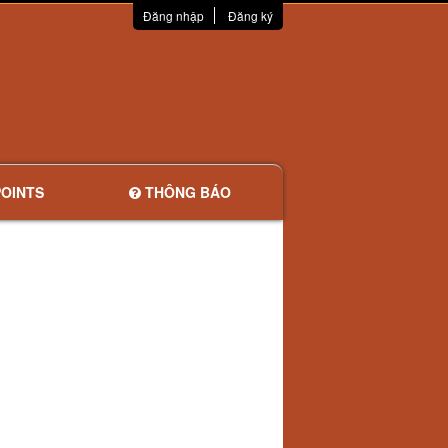
Đăng nhập
Đăng ký
OINTS
THÔNG BÁO