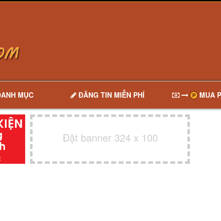
DANH MỤC
ĐĂNG TIN MIỄN PHÍ
MUA P
Đặt banner 324 x 100