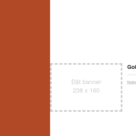
Go
Đặt banner
Ngày
238 x 160