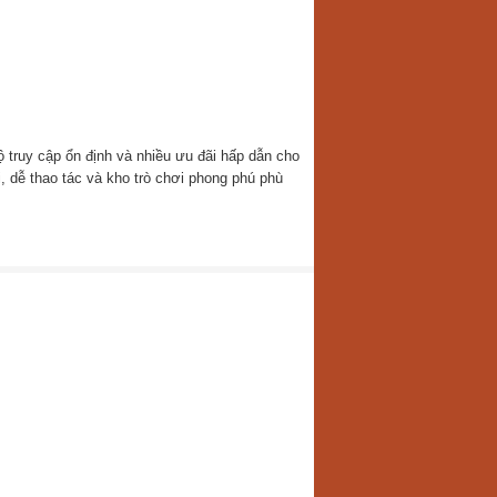
ộ truy cập ổn định và nhiều ưu đãi hấp dẫn cho
i, dễ thao tác và kho trò chơi phong phú phù