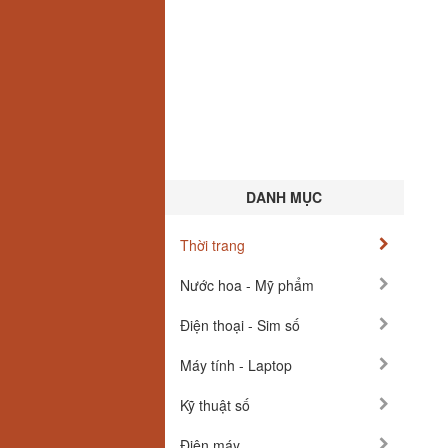
DANH MỤC
Thời trang
Nước hoa - Mỹ phẩm
Điện thoại - Sim số
Máy tính - Laptop
Kỹ thuật số
Điện máy