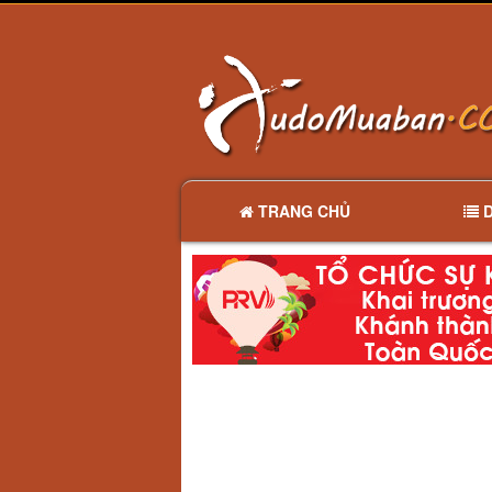
TRANG CHỦ