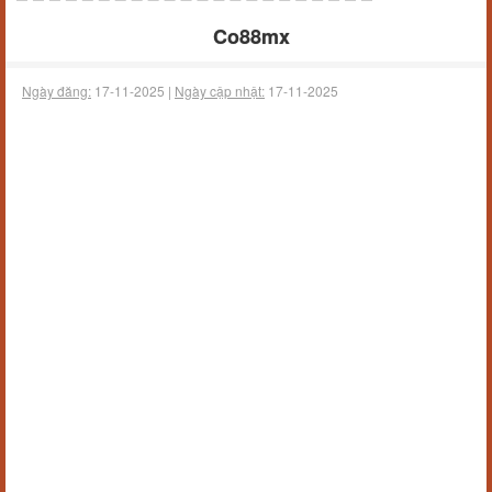
Co88mx
Ngày đăng:
17-11-2025 |
Ngày cập nhật:
17-11-2025