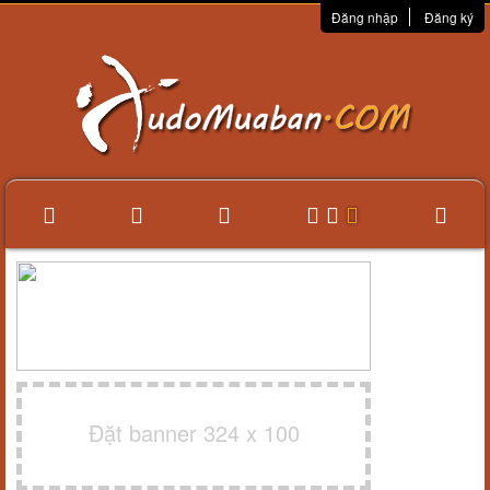
Đăng nhập
Đăng ký
Đặt banner 324 x 100