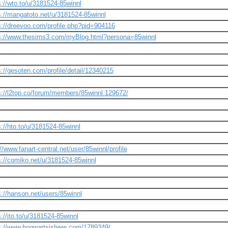
s://wto.to/u/3181524-85winnl
s://mangatoto.net/u/3181524-85winnl
s://dreevoo.com/profile.php?pid=904116
s://www.thesims3.com/myBlog.html?persona=85winnl
s://gesoten.com/profile/detail/12340215
s://l2top.co/forum/members/85winnl.129672/
s://hto.to/u/3181524-85winnl
://www.fanart-central.net/user/85winnl/profile
s://comiko.net/u/3181524-85winnl
s://hanson.net/users/85winnl
s://jto.to/u/3181524-85winnl
s://www.hogwartsishere.com/1789349/