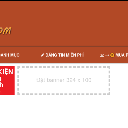
DANH MỤC
ĐĂNG TIN MIỄN PHÍ
MUA P
Đặt banner 324 x 100