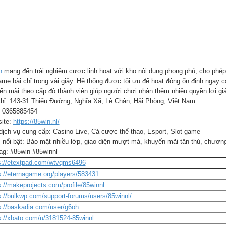
n
mang đến trải nghiệm cược linh hoạt với kho nội dung phong phú, cho phép
ame bài chỉ trong vài giây. Hệ thống được tối ưu để hoạt động ổn định ngay c
ến mãi theo cấp độ thành viên giúp người chơi nhận thêm nhiều quyền lợi giá 
chỉ: 143-31 Thiếu Đường, Nghĩa Xã, Lê Chân, Hải Phòng, Việt Nam
 0365885454
ite:
https://85win.nl/
dịch vụ cung cấp: Casino Live, Cá cược thể thao, Esport, Slot game
 nổi bật: Bảo mật nhiều lớp, giao diện mượt mà, khuyến mãi tân thủ, chương
ag: #85win #85winnl
s://etextpad.com/wtvqms6496
s://eternagame.org/players/583431
s://makeprojects.com/profile/85winnl
s://bulkwp.com/support-forums/users/85winnl/
s://baskadia.com/user/g6oh
s://xbato.com/u/3181524-85winnl