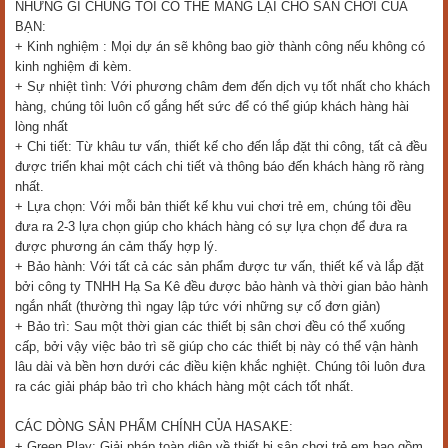
NHỮNG GÌ CHÚNG TÔI CÓ THỂ MANG LẠI CHO SÂN CHƠI CỦA
BẠN:
+ Kinh nghiệm : Mọi dự án sẽ không bao giờ thành công nếu không có
kinh nghiệm đi kèm.
+ Sự nhiệt tình: Với phương châm đem đến dịch vụ tốt nhất cho khách
hàng, chúng tôi luôn cố gắng hết sức để có thể giúp khách hàng hài
lòng nhất
+ Chi tiết: Từ khâu tư vấn, thiết kế cho đến lắp đặt thi công, tất cả đều
được triển khai một cách chi tiết và thông báo đến khách hàng rõ ràng
nhất.
+ Lựa chọn: Với mỗi bản thiết kế khu vui chơi trẻ em, chúng tôi đều
đưa ra 2-3 lựa chọn giúp cho khách hàng có sự lựa chọn để đưa ra
được phương án cảm thấy hợp lý.
+ Bảo hành: Với tất cả các sản phẩm được tư vấn, thiết kế và lắp đặt
bởi công ty TNHH Hạ Sa Kê đều được bảo hành và thời gian bảo hành
ngắn nhất (thường thì ngay lập tức với những sự cố đơn giản)
+ Bảo trì: Sau một thời gian các thiết bị sân chơi đều có thể xuống
cấp, bởi vậy việc bảo trì sẽ giúp cho các thiết bị này có thể vận hành
lâu dài và bền hơn dưới các điều kiện khắc nghiệt. Chúng tôi luôn đưa
ra các giải pháp bảo trì cho khách hàng một cách tốt nhất.
CÁC DÒNG SẢN PHẨM CHÍNH CỦA HASAKE:
+ Green Play: Giải pháp toàn diện về thiết bị sân chơi trẻ em bao gồm