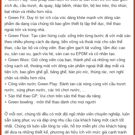
xích đu, cầu trượt, đu quay, bập bênh, nhào lộn, bộ leo trèo, thú nhún,
bạt nhún và nhiều hơn nữa.
+ Green Fit: Duy trì lợi ích của vóc dáng khỏe mạnh với dòng sản
phẩm đa dạng của chúng tôi bao gồm thiết bị tập thể dục, thể thao
ngoài trời và trong nhà.
+ Green Floor: Tạo cảm hứng cuộc sống trên từng bước đi với mặt sàn
theo nhiều phong cách đa dạng, bền vững và thoải mái cho sân thể
thao, câu lạc bộ và công viên. Bao gồm gạch lát vuông, tấm đúc cao
su, sàn cao su, gạch vỉa hè, sàn cao su EPDM và cỏ nhân tạo.
+ Green Worx: Giữ công viên của bạn, thành phố và những nơi công
cộng sạch sẽ, thoáng mát với dòng sản phẩm ngoại thất đẹp mắt và
tiện ích, bao gồm ghế gỗ, băng ghế, bàn píc-níc, thùng rác, nơi nghỉ
chân và nhiều hơn nữa.
+ Công viên nước Green Play: Đánh tan cái nóng cùng với cầu trượt
nước, súng phun nước, các trò chơi nước, ...
+ Sàn thể thao GP: Vui chơi trên sân thể thao đa năng
+ Green bowling : môn thể thao dành cho mọi người
Ở mỗi nơi, chúng tôi đều có một đội ngũ nhân viên chuyên nghiệp, luôn
sẵn sàng phục vụ và đáp ứng nhu cầu của khách hàng một cách tốt
nhất. Chúng tôi luôn sẵn lòng tư vấn, hỗ trợ miễn phí cho khách hàng
để đưa ra những thiết kế, phương án hữu ích với mức giá cạnh tranh