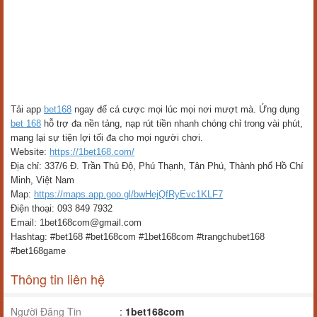
Tải app
bet168
ngay để cá cược mọi lúc mọi nơi mượt mà. Ứng dụng
bet 168
hỗ trợ đa nền tảng, nạp rút tiền nhanh chóng chỉ trong vài phút,
mang lại sự tiện lợi tối đa cho mọi người chơi.
Website:
https://1bet168.com/
Địa chỉ: 337/6 Đ. Trần Thủ Độ, Phú Thạnh, Tân Phú, Thành phố Hồ Chí
Minh, Việt Nam
Map:
https://maps.app.goo.gl/bwHejQfRyEvc1KLF7
Điện thoại: 093 849 7932
Email: 1bet168com@gmail.com
Hashtag: #bet168 #bet168com #1bet168com #trangchubet168
#bet168game
Thông tin liên hệ
Người Đăng Tin
:
1bet168com