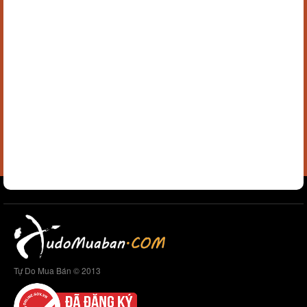
Tự Do Mua Bán © 2013