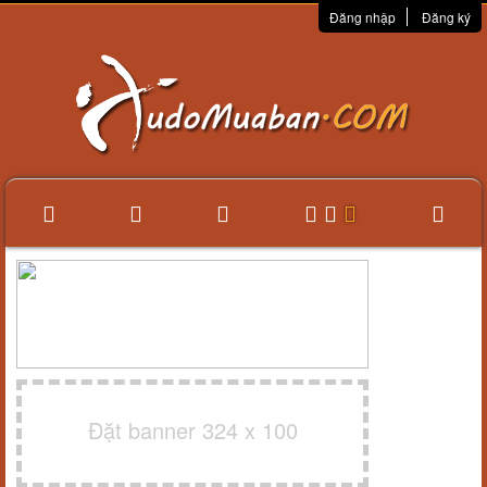
Đăng nhập
Đăng ký
Đặt banner 324 x 100