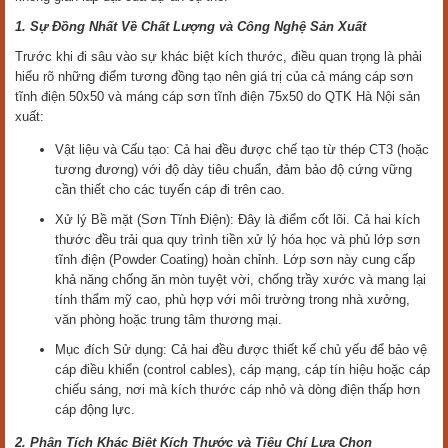
1. Sự Đồng Nhất Về Chất Lượng và Công Nghệ Sản Xuất
Trước khi đi sâu vào sự khác biệt kích thước, điều quan trọng là phải
hiểu rõ những điểm tương đồng tạo nên giá trị của cả máng cáp sơn
tĩnh điện 50x50 và máng cáp sơn tĩnh điện 75x50 do QTK Hà Nội sản
xuất:
Vật liệu và Cấu tạo: Cả hai đều được chế tạo từ thép CT3 (hoặc
tương đương) với độ dày tiêu chuẩn, đảm bảo độ cứng vững
cần thiết cho các tuyến cáp đi trên cao.
Xử lý Bề mặt (Sơn Tĩnh Điện): Đây là điểm cốt lõi. Cả hai kích
thước đều trải qua quy trình tiền xử lý hóa học và phủ lớp sơn
tĩnh điện (Powder Coating) hoàn chỉnh. Lớp sơn này cung cấp
khả năng chống ăn mòn tuyệt vời, chống trầy xước và mang lại
tính thẩm mỹ cao, phù hợp với môi trường trong nhà xưởng,
văn phòng hoặc trung tâm thương mại.
Mục đích Sử dụng: Cả hai đều được thiết kế chủ yếu để bảo vệ
cáp điều khiển (control cables), cáp mạng, cáp tín hiệu hoặc cáp
chiếu sáng, nơi mà kích thước cáp nhỏ và dòng điện thấp hơn
cáp động lực.
2. Phân Tích Khác Biệt Kích Thước và Tiêu Chí Lựa Chọn