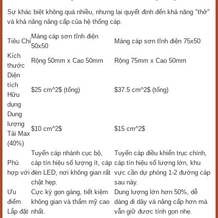
Sự khác biệt không quá nhiều, nhưng lại quyết định đến khả năng "thở"
và khả năng nâng cấp của hệ thống cáp.
Máng cáp sơn tĩnh điện
Tiêu Chí
Máng cáp sơn tĩnh điện 75x50
50x50
Kích
Rộng 50mm x Cao 50mm
Rộng 75mm x Cao 50mm
thước
Diện
tích
$25 cm^2$ (tổng)
$37.5 cm^2$ (tổng)
Hữu
dụng
Dung
lượng
$10 cm^2$
$15 cm^2$
Tải Max
(40%)
Tuyến cáp nhánh cục bộ,
Tuyến cáp điều khiển trục chính,
Phù
cáp tín hiệu số lượng ít, cáp
cáp tín hiệu số lượng lớn, khu
hợp với
đèn LED, nơi không gian rất
vực cần dự phòng 1-2 đường cáp
chật hẹp.
sau này.
Ưu
Cực kỳ gọn gàng, tiết kiệm
Dung lượng lớn hơn 50%, dễ
điểm
không gian và thẩm mỹ cao
dàng đi dây và nâng cấp hơn mà
Lắp đặt
nhất.
vẫn giữ được tính gọn nhẹ.