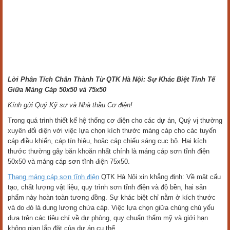
Lời Phân Tích Chân Thành Từ QTK Hà Nội: Sự Khác Biệt Tinh Tế
Giữa Máng Cáp 50x50 và 75x50
Kính gửi Quý Kỹ sư và Nhà thầu Cơ điện!
Trong quá trình thiết kế hệ thống cơ điện cho các dự án, Quý vị thường
xuyên đối diện với việc lựa chọn kích thước máng cáp cho các tuyến
cáp điều khiển, cáp tín hiệu, hoặc cáp chiếu sáng cục bộ. Hai kích
thước thường gây băn khoăn nhất chính là máng cáp sơn tĩnh điện
50x50 và máng cáp sơn tĩnh điện 75x50.
Thang máng cáp sơn tĩnh điện
QTK Hà Nội xin khẳng định: Về mặt cấu
tạo, chất lượng vật liệu, quy trình sơn tĩnh điện và độ bền, hai sản
phẩm này hoàn toàn tương đồng. Sự khác biệt chỉ nằm ở kích thước
và do đó là dung lượng chứa cáp. Việc lựa chọn giữa chúng chủ yếu
dựa trên các tiêu chí về dự phòng, quy chuẩn thẩm mỹ và giới hạn
không gian lắp đặt của dự án cụ thể.