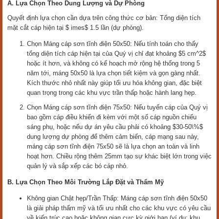
A. Lựa Chọn Theo Dung Lượng và Dự Phòng
Quyết định lựa chọn cần dựa trên công thức cơ bản: Tổng diện tích
mặt cắt cáp hiện tại $ imes$ 1.5 lần (dự phòng).
Chọn Máng cáp sơn tĩnh điện 50x50: Nếu tính toán cho thấy
tổng diện tích cáp hiện tại của Quý vị chỉ đạt khoảng $5 cm^2$
hoặc ít hơn, và không có kế hoạch mở rộng hệ thống trong 5
năm tới, máng 50x50 là lựa chọn tiết kiệm và gọn gàng nhất.
Kích thước nhỏ nhất này giúp tối ưu hóa không gian, đặc biệt
quan trọng trong các khu vực trần thấp hoặc hành lang hẹp.
Chọn Máng cáp sơn tĩnh điện 75x50: Nếu tuyến cáp của Quý vị
bao gồm cáp điều khiển đi kèm với một số cáp nguồn chiếu
sáng phụ, hoặc nếu dự án yêu cầu phải có khoảng $30-50\%$
dung lượng dự phòng để thêm cảm biến, cáp mạng sau này,
máng cáp sơn tĩnh điện 75x50 sẽ là lựa chọn an toàn và linh
hoạt hơn. Chiều rộng thêm 25mm tạo sự khác biệt lớn trong việc
quản lý và sắp xếp các bó cáp nhỏ.
B. Lựa Chọn Theo Môi Trường Lắp Đặt và Thẩm Mỹ
Không gian Chật hẹp/Trần Thấp: Máng cáp sơn tĩnh điện 50x50
là giải pháp thẩm mỹ và tối ưu nhất cho các khu vực có yêu cầu
về kiến trúc cao hoặc không gian cực kỳ giới hạn (ví dụ: khu