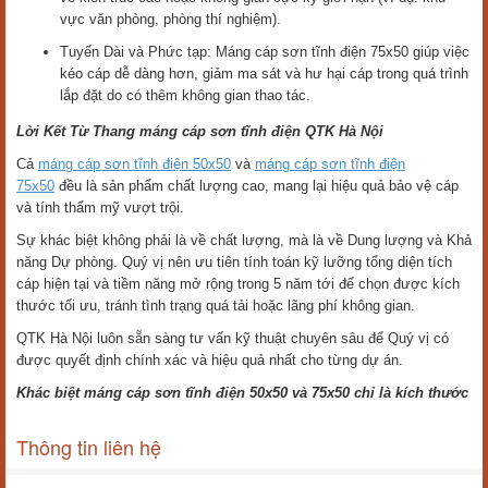
vực văn phòng, phòng thí nghiệm).
Tuyến Dài và Phức tạp: Máng cáp sơn tĩnh điện 75x50 giúp việc
kéo cáp dễ dàng hơn, giảm ma sát và hư hại cáp trong quá trình
lắp đặt do có thêm không gian thao tác.
Lời Kết Từ Thang máng cáp sơn tĩnh điện QTK Hà Nội
Cả
máng cáp sơn tĩnh điện 50x50
và
máng cáp sơn tĩnh điện
75x50
đều là sản phẩm chất lượng cao, mang lại hiệu quả bảo vệ cáp
và tính thẩm mỹ vượt trội.
Sự khác biệt không phải là về chất lượng, mà là về Dung lượng và Khả
năng Dự phòng. Quý vị nên ưu tiên tính toán kỹ lưỡng tổng diện tích
cáp hiện tại và tiềm năng mở rộng trong 5 năm tới để chọn được kích
thước tối ưu, tránh tình trạng quá tải hoặc lãng phí không gian.
QTK Hà Nội luôn sẵn sàng tư vấn kỹ thuật chuyên sâu để Quý vị có
được quyết định chính xác và hiệu quả nhất cho từng dự án.
Khác biệt máng cáp sơn tĩnh điện 50x50 và 75x50 chỉ là kích thước
Thông tin liên hệ