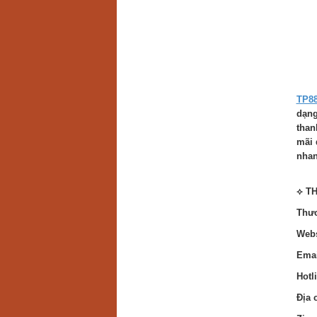
TP8
dạng
than
mãi 
nhan
⟡ TH
Thươ
Webs
Emai
Hotl
Địa 