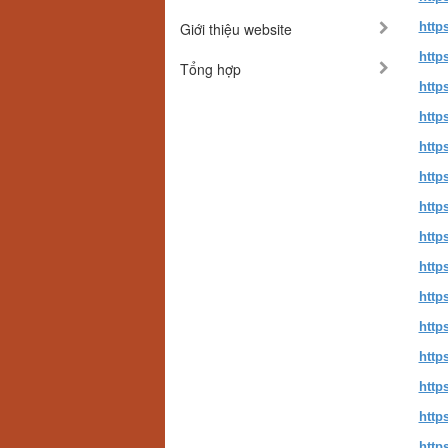
Giới thiệu website
http
http
Tổng hợp
http
http
http
http
http
http
http
http
http
http
http
http
http