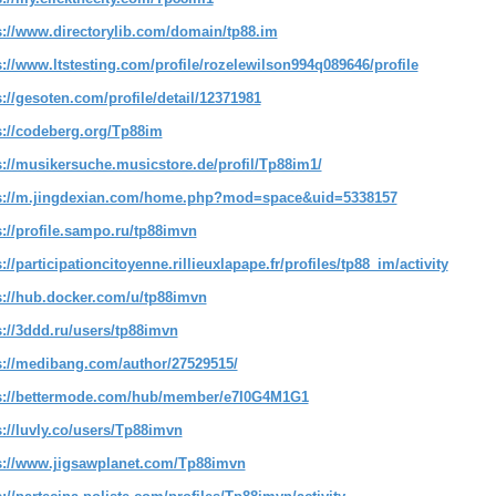
s://www.directorylib.com/domain/tp88.im
s://www.ltstesting.com/profile/rozelewilson994q089646/profile
s://gesoten.com/profile/detail/12371981
s://codeberg.org/Tp88im
s://musikersuche.musicstore.de/profil/Tp88im1/
s://m.jingdexian.com/home.php?mod=space&uid=5338157
s://profile.sampo.ru/tp88imvn
://participationcitoyenne.rillieuxlapape.fr/profiles/tp88_im/activity
s://hub.docker.com/u/tp88imvn
s://3ddd.ru/users/tp88imvn
s://medibang.com/author/27529515/
s://bettermode.com/hub/member/e7I0G4M1G1
s://luvly.co/users/Tp88imvn
s://www.jigsawplanet.com/Tp88imvn