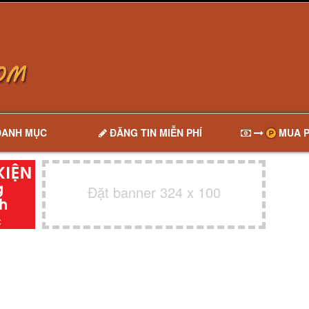
DANH MỤC
ĐĂNG TIN MIỄN PHÍ
MUA P
Đặt banner 324 x 100