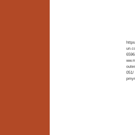
http
un.c
6596
ww.m
oute
051/
pmyr