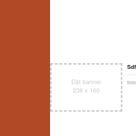
Sd
Đặt banner
Ngày
238 x 160