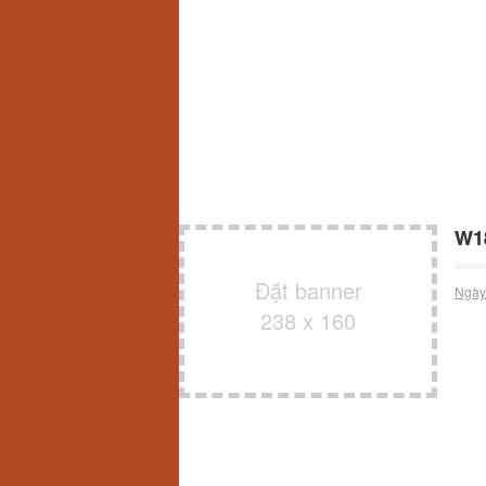
W18
Đặt banner
Ngày
238 x 160