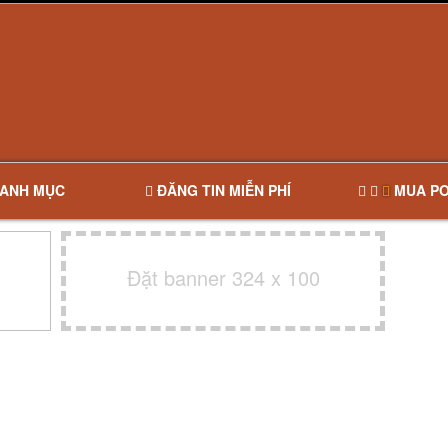
ANH MỤC
ĐĂNG TIN MIỄN PHÍ
MUA PO
Đặt banner 324 x 100