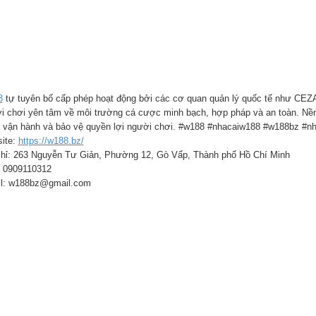
8
tự tuyên bố cấp phép hoạt động bởi các cơ quan quản lý quốc tế như CEZA
i chơi yên tâm về môi trường cá cược minh bạch, hợp pháp và an toàn. Nền 
g vận hành và bảo vệ quyền lợi người chơi. #w188 #nhacaiw188 #w188bz #n
ite:
https://w188.bz/
chỉ: 263 Nguyễn Tư Giản, Phường 12, Gò Vấp, Thành phố Hồ Chí Minh
 0909110312
l: w188bz@gmail.com