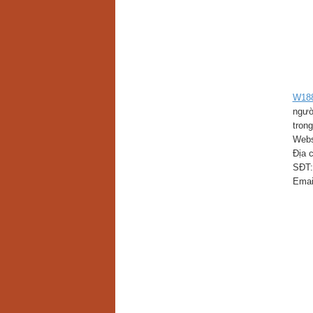
W18
ngườ
tron
Webs
Địa 
SĐT:
Emai