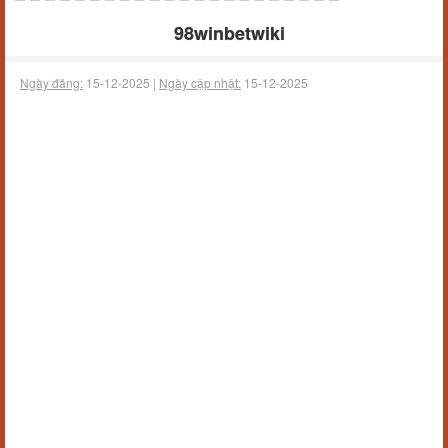
98winbetwiki
Ngày đăng:
15-12-2025 |
Ngày cập nhật:
15-12-2025