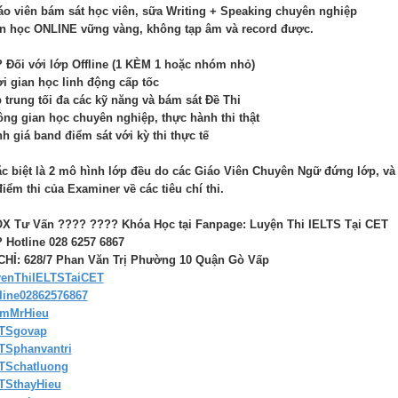
iáo viên bám sát học viên, sữa Writing + Speaking chuyên nghiệp
ền học ONLINE vững vàng, không tạp âm và record được.
 Đối với lớp Offline (1 KÈM 1 hoặc nhóm nhỏ)
ời gian học linh động cấp tốc
p trung tối đa các kỹ năng và bám sát Đề Thi
ông gian học chuyên nghiệp, thực hành thi thật
nh giá band điểm sát với kỳ thi thực tế
ặc biệt là 2 mô hình lớp đều do các Giáo Viên Chuyên Ngữ đứng lớp, và
điểm thi của Examiner về các tiêu chí thi.
X Tư Vấn ???? ???? Khóa Học tại Fanpage: Luyện Thi IELTS Tại CET
? ️Hotline 028 6257 6867
CHỈ: 628/7 Phan Văn Trị Phường 10 Quận Gò Vấp
enThiIELTSTaiCET
line02862576867
amMrHieu
LTSgovap
TSphanvantri
TSchatluong
TSthayHieu