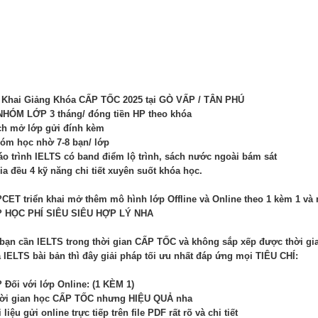
 Khai Giảng Khóa CẤP TỐC 2025 tại GÒ VẤP / TÂN PHÚ
HÓM LỚP 3 tháng/ đóng tiền HP theo khóa
ch mở lớp gửi đính kèm
óm học nhờ 7-8 bạn/ lớp
áo trình IELTS có band điểm lộ trình, sách nước ngoài bám sát
ia đều 4 kỹ năng chi tiết xuyên suốt khóa học.
CET triển khai mở thêm mô hình lớp Offline và Online theo 1 kèm 1 và n
? HỌC PHÍ SIÊU SIÊU HỢP LÝ NHA
bạn cần IELTS trong thời gian CẤP TỐC và không sắp xếp được thời gi
 IELTS bài bản thì đây giải pháp tối ưu nhất đáp ứng mọi TIÊU CHÍ:
 Đối với lớp Online: (1 KÈM 1)
hời gian học CẤP TỐC nhưng HIỆU QUẢ nha
i liệu gửi online trực tiếp trên file PDF rất rõ và chi tiết