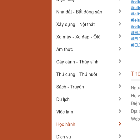
#iel
#iel
Nhà đất - Bất động sản
#iel
#iel
Xây dựng - Nội thất
#ielt
#IEL
Xe máy - Xe đạp - Ôtô
#IEL
#IEL
Ẩm thực
Cây cảnh - Thủy sinh
Thô
Thú cưng - Thú nuôi
Sách - Truyện
Ngườ
Họ v
Du lịch
Điện
Địa 
Việc làm
Webs
Học hành
Dịch vụ