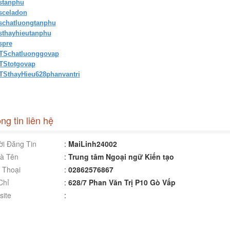
tstanphu
tsceladon
tschatluongtanphu
tsthayhieutanphu
spre
TSchatluonggovap
TStotgovap
TSthayHieu628phanvantri
ng tin liên hệ
i Đăng Tin
:
MaiLinh24002
à Tên
:
Trung tâm Ngoại ngữ Kiến tạo
 Thoại
:
02862576867
Chỉ
:
628/7 Phan Văn Trị P10 Gò Vấp ️
ite
: