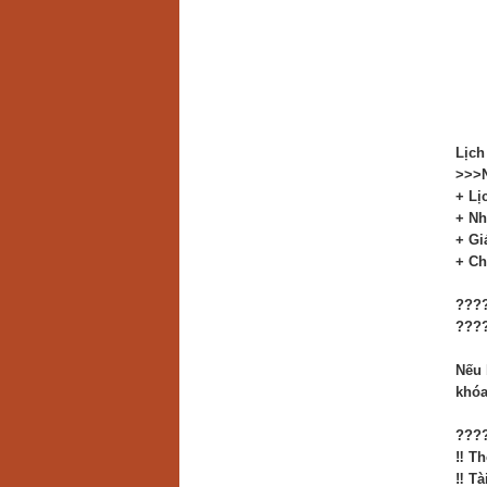
Lịch
>>>N
+ Lị
+ Nh
+ Gi
+ Ch
????
???
Nếu 
khóa
????
‼️ T
‼️ Tà