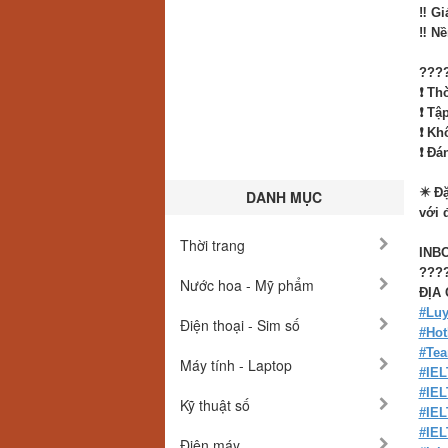
‼️ G
‼️ N
????
❗ Th
❗ Tậ
❗ Kh
❗ Đá
✴️ Đ
DANH MỤC
với 
Thời trang
INBO
️???
Nước hoa - Mỹ phẩm
ĐỊA 
#Luy
Điện thoại - Sim số
#Hot
#Te
Máy tính - Laptop
#IE
#IEL
Kỹ thuật số
#IEL
#IEL
Điện máy