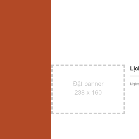
Lịc
Đặt banner
Ngày
238 x 160