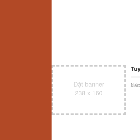
Tuy
Đặt banner
Ngày
238 x 160