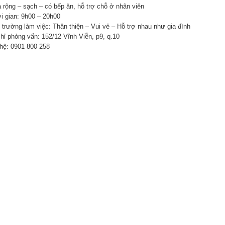
a rộng – sạch – có bếp ăn, hỗ trợ chỗ ở nhân viên
ời gian: 9h00 – 20h00
i trường làm việc: Thân thiện – Vui vẻ – Hỗ trợ nhau như gia đình
chỉ phỏng vấn: 152/12 Vĩnh Viễn, p9, q.10
 hệ: 0901 800 258