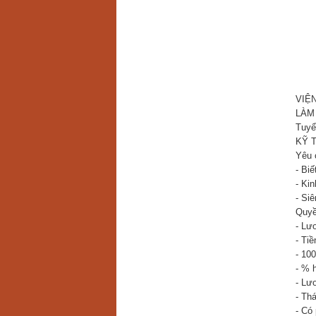
VIỆ
LÀM 
Tuyể
KỸ T
Yêu 
- Bi
- Ki
- Si
Quyề
- Lư
- Tiề
- 100
- % 
- Lươ
- Thá
- Có