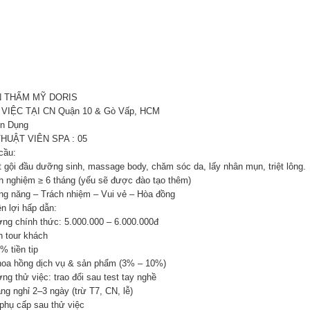
N THẨM MỸ DORIS
VIỆC TẠI CN Quận 10 & Gò Vấp, HCM
n Dụng
HUẬT VIÊN SPA : 05
cầu:
ết gội đầu dưỡng sinh, massage body, chăm sóc da, lấy nhân mụn, triệt lông.
nh nghiệm ≥ 6 tháng (yếu sẽ được đào tạo thêm)
êng năng – Trách nhiệm – Vui vẻ – Hòa đồng
n lợi hấp dẫn:
ơng chính thức: 5.000.000 – 6.000.000đ
n tour khách
% tiền tip
hoa hồng dịch vụ & sản phẩm (3% – 10%)
ng thử việc: trao đổi sau test tay nghề
ng nghỉ 2–3 ngày (trừ T7, CN, lễ)
 phụ cấp sau thử việc