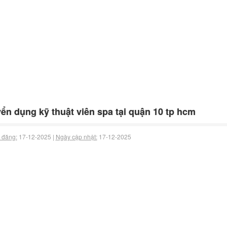
ển dụng kỹ thuật viên spa tại quận 10 tp hcm
 đăng:
17-12-2025 |
Ngày cập nhật:
17-12-2025