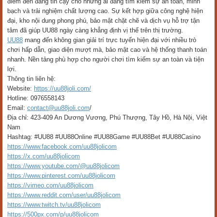
điểm đến đáng tin cậy cho những ai đang tìm kiếm sự an toàn, minh
bạch và trải nghiệm chất lượng cao. Sự kết hợp giữa công nghệ hiện
đại, kho nội dung phong phú, bảo mật chặt chẽ và dịch vụ hỗ trợ tận
tâm đã giúp UU88 ngày càng khẳng định vị thế trên thị trường.
UU88
mang đến không gian giải trí trực tuyến hiện đại với nhiều trò
chơi hấp dẫn, giao diện mượt mà, bảo mật cao và hệ thống thanh toán
nhanh. Nền tảng phù hợp cho người chơi tìm kiếm sự an toàn và tiện
lợi.
Thông tin liên hệ:
Website:
https://uu88joli.com/
Hotline: 0976558143
Email:
contact@uu88joli.com
/
Địa chỉ: 423-409 An Dương Vương, Phú Thượng, Tây Hồ, Hà Nội, Việt
Nam
Hashtag: #UU88 #UU88Online #UU88Game #UU88Bet #UU88Casino
https://www.facebook.com/uu88jolicom
https://x.com/uu88jolicom
https://www.youtube.com/@uu88jolicom
https://www.pinterest.com/uu88jolicom
https://vimeo.com/uu88jolicom
https://www.reddit.com/user/uu88jolicom
https://www.twitch.tv/uu88jolicom
https://500px.com/p/uu88jolicom