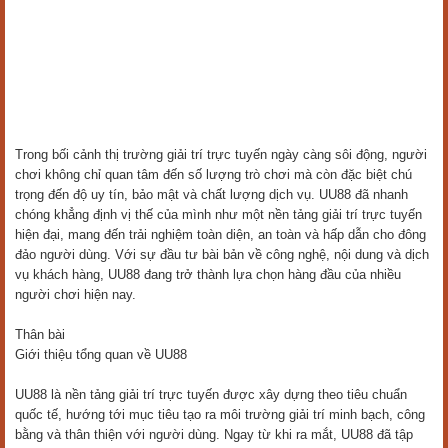
Trong bối cảnh thị trường giải trí trực tuyến ngày càng sôi động, người
chơi không chỉ quan tâm đến số lượng trò chơi mà còn đặc biệt chú
trọng đến độ uy tín, bảo mật và chất lượng dịch vụ. UU88 đã nhanh
chóng khẳng định vị thế của mình như một nền tảng giải trí trực tuyến
hiện đại, mang đến trải nghiệm toàn diện, an toàn và hấp dẫn cho đông
đảo người dùng. Với sự đầu tư bài bản về công nghệ, nội dung và dịch
vụ khách hàng, UU88 đang trở thành lựa chọn hàng đầu của nhiều
người chơi hiện nay.
Thân bài
Giới thiệu tổng quan về UU88
UU88 là nền tảng giải trí trực tuyến được xây dựng theo tiêu chuẩn
quốc tế, hướng tới mục tiêu tạo ra môi trường giải trí minh bạch, công
bằng và thân thiện với người dùng. Ngay từ khi ra mắt, UU88 đã tập