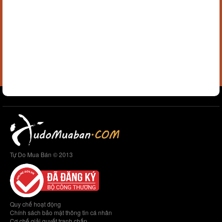
Tự Do Mua Bán © 2013
Quy chế hoạt động
Chính sách bảo mật thông tin cá nhân
Cơ chế giải quyết tranh chấp