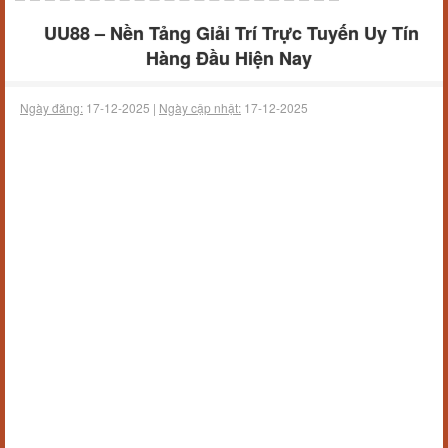
UU88 – Nền Tảng Giải Trí Trực Tuyến Uy Tín
Hàng Đầu Hiện Nay
Ngày đăng:
17-12-2025 |
Ngày cập nhật:
17-12-2025