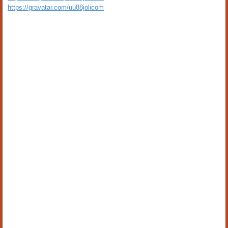
https://gravatar.com/uu88jolicom