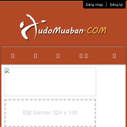
Đăng nhập
Đăng ký
Đặt banner 324 x 100