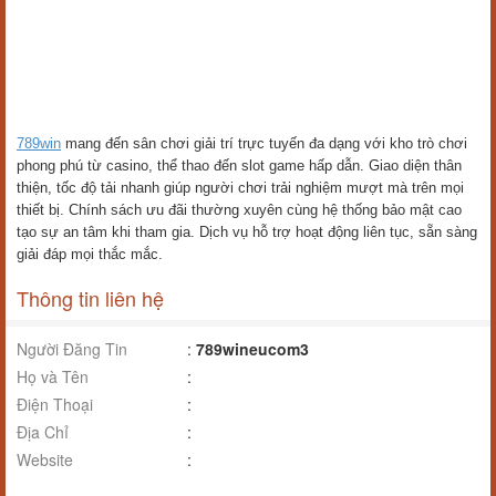
789win
mang đến sân chơi giải trí trực tuyến đa dạng với kho trò chơi
phong phú từ casino, thể thao đến slot game hấp dẫn. Giao diện thân
thiện, tốc độ tải nhanh giúp người chơi trải nghiệm mượt mà trên mọi
thiết bị. Chính sách ưu đãi thường xuyên cùng hệ thống bảo mật cao
tạo sự an tâm khi tham gia. Dịch vụ hỗ trợ hoạt động liên tục, sẵn sàng
giải đáp mọi thắc mắc.
Thông tin liên hệ
Người Đăng Tin
:
789wineucom3
Họ và Tên
:
Điện Thoại
:
Địa Chỉ
:
Website
: