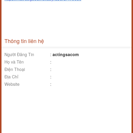
Thông tin liên hệ
Người Đăng Tin
:
actingsacom
Họ và Tên
:
Điện Thoại
:
Địa Chỉ
:
Website
: