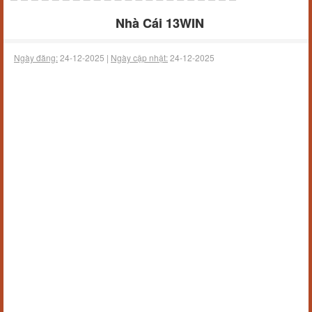
Nhà Cái 13WIN
Ngày đăng:
24-12-2025 |
Ngày cập nhật:
24-12-2025