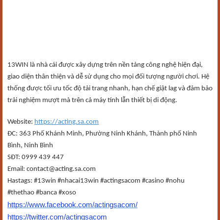
13WIN là nhà cái được xây dựng trên nền tảng công nghệ hiện đại,
giao diện thân thiện và dễ sử dụng cho mọi đối tượng người chơi. Hệ
thống được tối ưu tốc độ tải trang nhanh, hạn chế giật lag và đảm bảo
trải nghiệm mượt mà trên cả máy tính lẫn thiết bị di động.
Website:
https://acting.sa.com
ĐC: 363 Phố Khánh Minh, Phường Ninh Khánh, Thành phố Ninh
Bình, Ninh Bình
SĐT: 0999 439 447
Email: contact@acting.sa.com
Hastags: #13win #nhacai13win #actingsacom #casino #nohu
#thethao #banca #xoso
https://www.facebook.com/actingsacom/
https://twitter.com/actingsacom