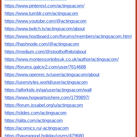
https://www.pinterest.com/actingsacom/
https://www.tumblr.com/actingsacom
https://www.youtube.com/@actingsacom
https://www.twitch.tv/actingsacom/about
https://www.hostboard.com/forums/members/actingsacom.html
https://hashnode.com/@actingsacom
https://medium.com/@stoothoffnilo/about
https://www.montessorijobsuk.co.uk/author/actingsacom/
https://forums.galciv2.com/user/7614688
https://www.openrec.tv/user/actingsacom/about
https://userstyles.world/user/actingsacom
https://aiforkids.in/qa/user/actingsacom/wall
https://www.hogwartsishere.com/1799897/
https://forum.issabel.org/u/actingsacom
https://slides.com/actingsacom
https://qiita.com/actingsacom
https://acomics.ru/-actingsacom
https://haveagood.holiday/users/479680