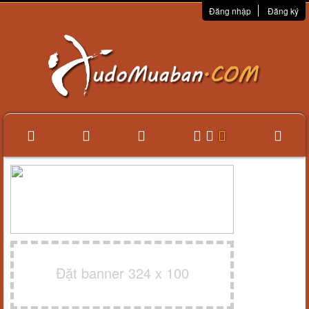
Đăng nhập
Đăng ký
Đặt banner 324 x 100