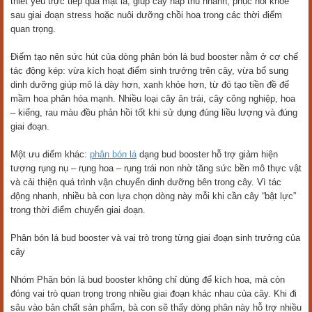
thiết yếu trực tiếp qua mặt lá, giúp cây hấp thu nhanh, phục hồi khỏe
sau giai đoạn stress hoặc nuôi dưỡng chồi hoa trong các thời điểm
quan trọng.
Điểm tạo nên sức hút của dòng phân bón lá bud booster nằm ở cơ chế
tác động kép: vừa kích hoạt điểm sinh trưởng trên cây, vừa bổ sung
dinh dưỡng giúp mô lá dày hơn, xanh khỏe hơn, từ đó tạo tiền đề để
mầm hoa phân hóa mạnh. Nhiều loại cây ăn trái, cây công nghiệp, hoa
– kiểng, rau màu đều phản hồi tốt khi sử dụng đúng liều lượng và đúng
giai đoạn.
Một ưu điểm khác:
phân bón lá
dạng bud booster hỗ trợ giảm hiện
tượng rụng nụ – rụng hoa – rụng trái non nhờ tăng sức bền mô thực vật
và cải thiện quá trình vận chuyển dinh dưỡng bên trong cây. Vì tác
động nhanh, nhiều bà con lựa chọn dòng này mỗi khi cần cây “bật lực”
trong thời điểm chuyển giai đoạn.
Phân bón lá bud booster và vai trò trong từng giai đoạn sinh trưởng của
cây
Nhóm Phân bón lá bud booster không chỉ dùng để kích hoa, mà còn
đóng vai trò quan trọng trong nhiều giai đoạn khác nhau của cây. Khi đi
sâu vào bản chất sản phẩm, bà con sẽ thấy dòng phân này hỗ trợ nhiều