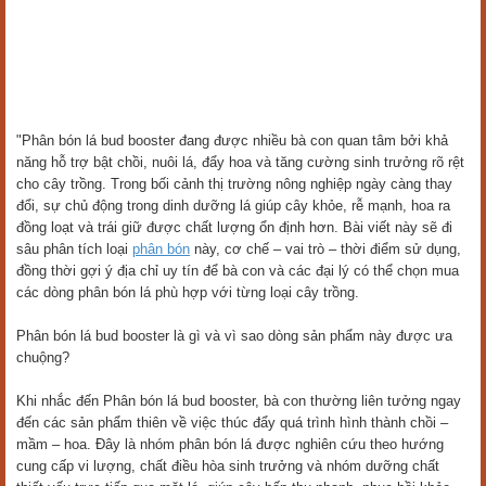
"Phân bón lá bud booster đang được nhiều bà con quan tâm bởi khả
năng hỗ trợ bật chồi, nuôi lá, đẩy hoa và tăng cường sinh trưởng rõ rệt
cho cây trồng. Trong bối cảnh thị trường nông nghiệp ngày càng thay
đổi, sự chủ động trong dinh dưỡng lá giúp cây khỏe, rễ mạnh, hoa ra
đồng loạt và trái giữ được chất lượng ổn định hơn. Bài viết này sẽ đi
sâu phân tích loại
phân bón
này, cơ chế – vai trò – thời điểm sử dụng,
đồng thời gợi ý địa chỉ uy tín để bà con và các đại lý có thể chọn mua
các dòng phân bón lá phù hợp với từng loại cây trồng.
Phân bón lá bud booster là gì và vì sao dòng sản phẩm này được ưa
chuộng?
Khi nhắc đến Phân bón lá bud booster, bà con thường liên tưởng ngay
đến các sản phẩm thiên về việc thúc đẩy quá trình hình thành chồi –
mầm – hoa. Đây là nhóm phân bón lá được nghiên cứu theo hướng
cung cấp vi lượng, chất điều hòa sinh trưởng và nhóm dưỡng chất