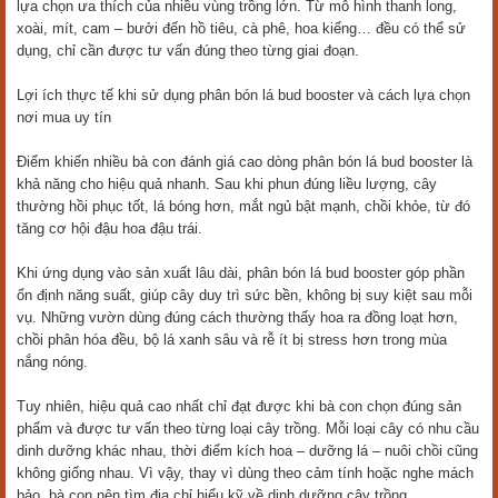
lựa chọn ưa thích của nhiều vùng trồng lớn. Từ mô hình thanh long,
xoài, mít, cam – bưởi đến hồ tiêu, cà phê, hoa kiểng… đều có thể sử
dụng, chỉ cần được tư vấn đúng theo từng giai đoạn.
Lợi ích thực tế khi sử dụng phân bón lá bud booster và cách lựa chọn
nơi mua uy tín
Điểm khiến nhiều bà con đánh giá cao dòng phân bón lá bud booster là
khả năng cho hiệu quả nhanh. Sau khi phun đúng liều lượng, cây
thường hồi phục tốt, lá bóng hơn, mắt ngủ bật mạnh, chồi khỏe, từ đó
tăng cơ hội đậu hoa đậu trái.
Khi ứng dụng vào sản xuất lâu dài, phân bón lá bud booster góp phần
ổn định năng suất, giúp cây duy trì sức bền, không bị suy kiệt sau mỗi
vụ. Những vườn dùng đúng cách thường thấy hoa ra đồng loạt hơn,
chồi phân hóa đều, bộ lá xanh sâu và rễ ít bị stress hơn trong mùa
nắng nóng.
Tuy nhiên, hiệu quả cao nhất chỉ đạt được khi bà con chọn đúng sản
phẩm và được tư vấn theo từng loại cây trồng. Mỗi loại cây có nhu cầu
dinh dưỡng khác nhau, thời điểm kích hoa – dưỡng lá – nuôi chồi cũng
không giống nhau. Vì vậy, thay vì dùng theo cảm tính hoặc nghe mách
bảo, bà con nên tìm địa chỉ hiểu kỹ về dinh dưỡng cây trồng.