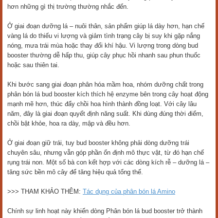
hơn những gì thị trường thường nhắc đến.
Ở giai đoạn dưỡng lá – nuôi thân, sản phẩm giúp lá dày hơn, hạn chế
vàng lá do thiếu vi lượng và giảm tình trạng cây bị suy khi gặp nắng
nóng, mưa trái mùa hoặc thay đổi khí hậu. Vi lượng trong dòng bud
booster thường dễ hấp thu, giúp cây phục hồi nhanh sau phun thuốc
hoặc sau thiên tai.
Khi bước sang giai đoạn phân hóa mầm hoa, nhóm dưỡng chất trong
phân bón lá bud booster kích thích hệ enzyme bên trong cây hoạt động
mạnh mẽ hơn, thúc đẩy chồi hoa hình thành đồng loạt. Với cây lâu
năm, đây là giai đoạn quyết định năng suất. Khi dùng đúng thời điểm,
chồi bật khỏe, hoa ra dày, mập và đều hơn.
Ở giai đoạn giữ trái, tuy bud booster không phải dòng dưỡng trái
chuyên sâu, nhưng vẫn góp phần ổn định mô thực vật, từ đó hạn chế
rụng trái non. Một số bà con kết hợp với các dòng kích rễ – dưỡng lá –
tăng sức bền mô cây để tăng hiệu quả tổng thể.
>>> THAM KHẢO THÊM:
Tác dụng của phân bón lá Amino
Chính sự linh hoạt này khiến dòng Phân bón lá bud booster trở thành