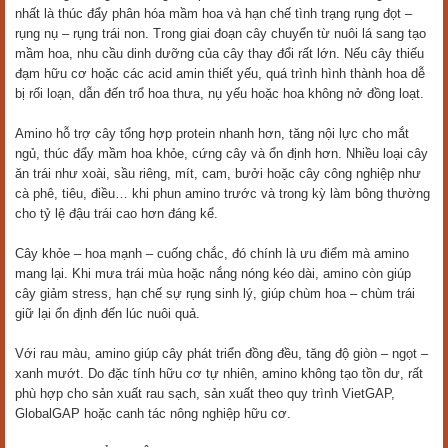
nhất là thúc đẩy phân hóa mầm hoa và hạn chế tình trạng rụng đọt –
rụng nụ – rụng trái non. Trong giai đoạn cây chuyển từ nuôi lá sang tạo
mầm hoa, nhu cầu dinh dưỡng của cây thay đổi rất lớn. Nếu cây thiếu
đạm hữu cơ hoặc các acid amin thiết yếu, quá trình hình thành hoa dễ
bị rối loạn, dẫn đến trổ hoa thưa, nụ yếu hoặc hoa không nở đồng loạt.
Amino hỗ trợ cây tổng hợp protein nhanh hơn, tăng nội lực cho mắt
ngủ, thúc đẩy mầm hoa khỏe, cứng cây và ổn định hơn. Nhiều loại cây
ăn trái như xoài, sầu riêng, mít, cam, bưởi hoặc cây công nghiệp như
cà phê, tiêu, điều… khi phun amino trước và trong kỳ làm bông thường
cho tỷ lệ đậu trái cao hơn đáng kể.
Cây khỏe – hoa mạnh – cuống chắc, đó chính là ưu điểm mà amino
mang lại. Khi mưa trái mùa hoặc nắng nóng kéo dài, amino còn giúp
cây giảm stress, hạn chế sự rụng sinh lý, giúp chùm hoa – chùm trái
giữ lại ổn định đến lúc nuôi quả.
Với rau màu, amino giúp cây phát triển đồng đều, tăng độ giòn – ngọt –
xanh mướt. Do đặc tính hữu cơ tự nhiên, amino không tạo tồn dư, rất
phù hợp cho sản xuất rau sạch, sản xuất theo quy trình VietGAP,
GlobalGAP hoặc canh tác nông nghiệp hữu cơ.