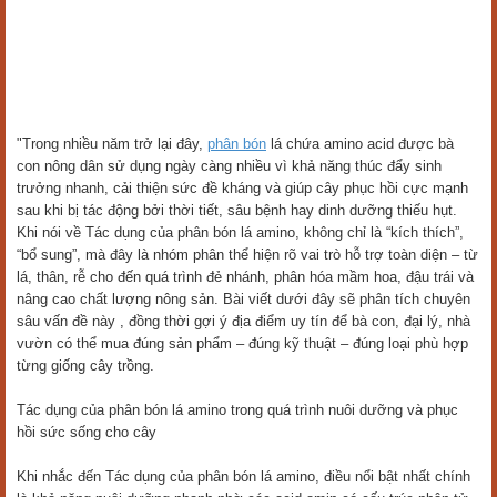
"Trong nhiều năm trở lại đây,
phân bón
lá chứa amino acid được bà
con nông dân sử dụng ngày càng nhiều vì khả năng thúc đẩy sinh
trưởng nhanh, cải thiện sức đề kháng và giúp cây phục hồi cực mạnh
sau khi bị tác động bởi thời tiết, sâu bệnh hay dinh dưỡng thiếu hụt.
Khi nói về Tác dụng của phân bón lá amino, không chỉ là “kích thích”,
“bổ sung”, mà đây là nhóm phân thể hiện rõ vai trò hỗ trợ toàn diện – từ
lá, thân, rễ cho đến quá trình đẻ nhánh, phân hóa mầm hoa, đậu trái và
nâng cao chất lượng nông sản. Bài viết dưới đây sẽ phân tích chuyên
sâu vấn đề này , đồng thời gợi ý địa điểm uy tín để bà con, đại lý, nhà
vườn có thể mua đúng sản phẩm – đúng kỹ thuật – đúng loại phù hợp
từng giống cây trồng.
Tác dụng của phân bón lá amino trong quá trình nuôi dưỡng và phục
hồi sức sống cho cây
Khi nhắc đến Tác dụng của phân bón lá amino, điều nổi bật nhất chính