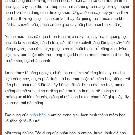
là khả năng nuôi dưỡng nhanh nhờ các acid amin có cấu trúc phân tử
nhỏ, giúp cây hấp thu trực tiếp qua lá mà không tốn năng lượng chuyển
hóa như nhiều dạng dinh dưỡng khác. Ở giai đoạn cây suy yếu vì thời
tiết thất thường, úng – hạn xen kẽ, thay đổi giống mới, hoặc sau khi
cắt tỉa, chuyển bầu, phun amino giúp cây hồi phục nhanh hơn rõ rệt.
Amino acid thúc đẩy quá trình tổng hợp enzyme, đẩy mạnh quang hợp,
nhờ đó lá xanh dày, bản lá lớn, sắc tố chlorophyll tăng lên giúp cây “bắt
nắng mạnh”, tạo năng lượng nội sinh để nuôi thân – rễ đồng đều. Đặc
biệt, cây con hoặc cây mới sang chậu khi phun amino thường ít bị sốc,
ra rễ khỏe, bật chồi nhanh.
Trong thực tế nông nghiệp, nhiều bà con chia sẻ rằng khi cây có dấu
hiệu vàng nhẹ, chậm phát triển, lá bạc màu hoặc rễ giảm hoạt động, chỉ
cần phun amino 2–3 lần là cây hồi lại rất rõ. Điều này cho thấy amino
không chỉ bổ sung dinh dưỡng mà còn kích hoạt lại hệ thống sinh
trưởng tự nhiên của cây, giống như “năng lượng phục hồi” giúp cây lấy
lại trạng thái cân bằng.
Tác dụng của
phân bón lá
amino trong giai đoạn hình thành mầm hoa
và tăng tỷ lệ đậu trái
Một trong những Tác dụng của phân bón lá amino được đánh giá cao