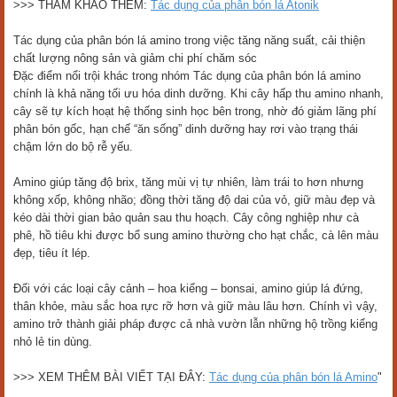
>>> THAM KHẢO THÊM:
Tác dụng của phân bón lá Atonik
Tác dụng của phân bón lá amino trong việc tăng năng suất, cải thiện
chất lượng nông sản và giảm chi phí chăm sóc
Đặc điểm nổi trội khác trong nhóm Tác dụng của phân bón lá amino
chính là khả năng tối ưu hóa dinh dưỡng. Khi cây hấp thu amino nhanh,
cây sẽ tự kích hoạt hệ thống sinh học bên trong, nhờ đó giảm lãng phí
phân bón gốc, hạn chế “ăn sống” dinh dưỡng hay rơi vào trạng thái
chậm lớn do bộ rễ yếu.
Amino giúp tăng độ brix, tăng mùi vị tự nhiên, làm trái to hơn nhưng
không xốp, không nhão; đồng thời tăng độ dai của vỏ, giữ màu đẹp và
kéo dài thời gian bảo quản sau thu hoạch. Cây công nghiệp như cà
phê, hồ tiêu khi được bổ sung amino thường cho hạt chắc, cà lên màu
đẹp, tiêu ít lép.
Đối với các loại cây cảnh – hoa kiểng – bonsai, amino giúp lá đứng,
thân khỏe, màu sắc hoa rực rỡ hơn và giữ màu lâu hơn. Chính vì vậy,
amino trở thành giải pháp được cả nhà vườn lẫn những hộ trồng kiểng
nhỏ lẻ tin dùng.
>>> XEM THÊM BÀI VIẾT TẠI ĐÂY:
Tác dụng của phân bón lá Amino
"