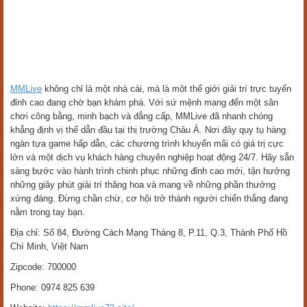
MMLive
không chỉ là một nhà cái, mà là một thế giới giải trí trực tuyến
đỉnh cao đang chờ bạn khám phá. Với sứ mệnh mang đến một sân
chơi công bằng, minh bạch và đẳng cấp, MMLive đã nhanh chóng
khẳng định vị thế dẫn đầu tại thị trường Châu Á. Nơi đây quy tụ hàng
ngàn tựa game hấp dẫn, các chương trình khuyến mãi có giá trị cực
lớn và một dịch vụ khách hàng chuyên nghiệp hoạt động 24/7. Hãy sẵn
sàng bước vào hành trình chinh phục những đỉnh cao mới, tận hưởng
những giây phút giải trí thăng hoa và mang về những phần thưởng
xứng đáng. Đừng chần chừ, cơ hội trở thành người chiến thắng đang
nằm trong tay bạn.
Địa chỉ: Số 84, Đường Cách Mạng Tháng 8, P.11, Q.3, Thành Phố Hồ
Chí Minh, Việt Nam
Zipcode: 700000
Phone: 0974 825 639