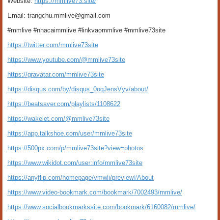
Website:
https://mmlive73.site/
Email: trangchu.mmlive@gmail.com
#mmlive #nhacaimmlive #linkvaommlive #mmlive73site
https://twitter.com/mmlive73site
https://www.youtube.com/@mmlive73site
https://gravatar.com/mmlive73site
https://disqus.com/by/disqus_0oqJensVyv/about/
https://beatsaver.com/playlists/1108622
https://wakelet.com/@mmlive73site
https://app.talkshoe.com/user/mmlive73site
https://500px.com/p/mmlive73site?view=photos
https://www.wikidot.com/user:info/mmlive73site
https://anyflip.com/homepage/vmwli/preview#About
https://www.video-bookmark.com/bookmark/7002493/mmlive/
https://www.socialbookmarkssite.com/bookmark/6160082/mmlive/