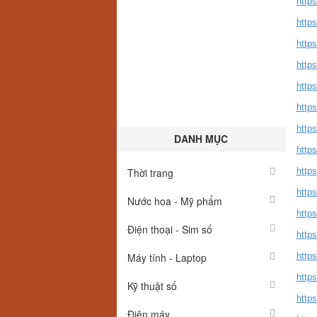
http
https
https
http
http
https
http
DANH MỤC
http
Thời trang
http
http
Nước hoa - Mỹ phẩm
http
Điện thoại - Sim số
http
Máy tính - Laptop
https
https
Kỹ thuật số
https
Điện máy