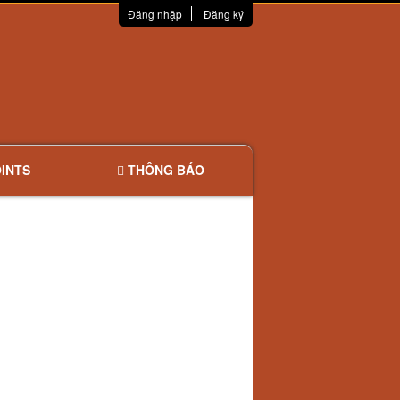
Đăng nhập
Đăng ký
INTS
THÔNG BÁO