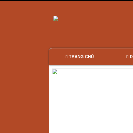
TRANG CHỦ
D