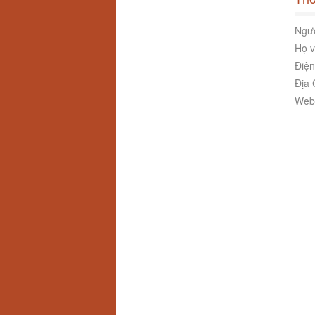
Ngườ
Họ v
Điện
Địa 
Webs