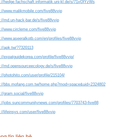
s://hedge.fachschaft.informatik.uni-kl.de/s/71xOlYzWs
s://www.malikmobile.com/five88vvip
://md.un-hack-bar.de/s/five88vvip
s://www.circleme.com/five88vvip
://www.aseeralkotb.com/en/profiles/five88vvip
s://apk.tw/?7320113
://expatguidekorea.com/profile/five88vvip/
s://md.opensourceecology.de/s/five88vvip
://photohito.com/user/profile/215104/
s://bbs.mofang.com.tw/home.php?mod=space&uid=2324802
://gram.social/five88vvip
s://jobs.suncommunitynews.com/profiles/7703743-five88
://lifeinsys.com/user/five88vvip
ng tin liên hệ