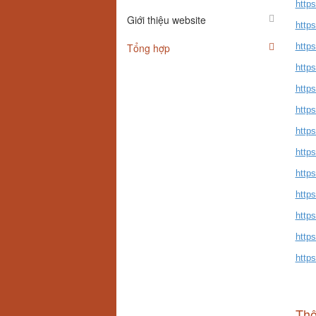
http
Giới thiệu website
http
Tổng hợp
https
http
https
http
https
http
https
http
https
http
https
Thô