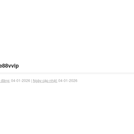
e88vvip
 đăng:
04-01-2026 |
Ngày cập nhật:
04-01-2026