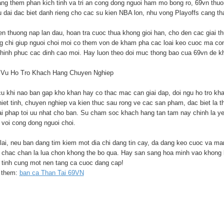
ang them phan kich tinh va tri an cong dong nguoi ham mo bong ro, 69vn thu
u dai dac biet danh rieng cho cac su kien NBA lon, nhu vong Playoffs cang t
en thuong nap lan dau, hoan tra cuoc thua khong gioi han, cho den cac giai t
g chi giup nguoi choi moi co them von de kham pha cac loai keo cuoc ma con 
chinh phuc cac dinh cao moi. Hay luon theo doi muc thong bao cua 69vn de kho
 Vu Ho Tro Khach Hang Chuyen Nghiep
cu khi nao ban gap kho khan hay co thac mac can giai dap, doi ngu ho tro kha
hiet tinh, chuyen nghiep va kien thuc sau rong ve cac san pham, dac biet la 
iai phap toi uu nhat cho ban. Su cham soc khach hang tan tam nay chinh la y
 voi cong dong nguoi choi.
lai, neu ban dang tim kiem mot dia chi dang tin cay, da dang keo cuoc va ma
 chac chan la lua chon khong the bo qua. Hay san sang hoa minh vao khong kh
 tinh cung mot nen tang ca cuoc dang cap!
 them:
ban ca Than Tai 69VN