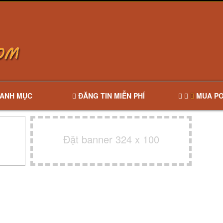
ANH MỤC
ĐĂNG TIN MIỄN PHÍ
MUA PO
Đặt banner 324 x 100