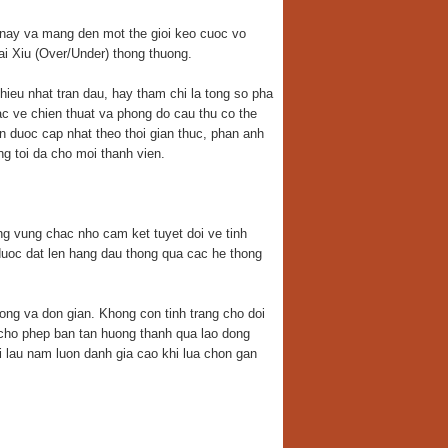
 nay va mang den mot the gioi keo cuoc vo
i Xiu (Over/Under) thong thuong.
hieu nhat tran dau, hay tham chi la tong so pha
c ve chien thuat va phong do cau thu co the
n duoc cap nhat theo thoi gian thuc, phan anh
g toi da cho moi thanh vien.
ng vung chac nho cam ket tuyet doi ve tinh
duoc dat len hang dau thong qua cac he thong
hong va don gian. Khong con tinh trang cho doi
 cho phep ban tan huong thanh qua lao dong
 lau nam luon danh gia cao khi lua chon gan