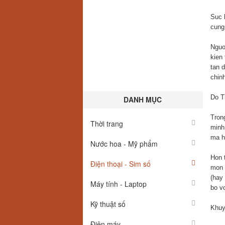
Suc 
cung
Nguoi
kien
tan d
chinh
Do T
DANH MỤC
Trong
Thời trang
minh
ma ho
Nước hoa - Mỹ phẩm
Hon t
Điện thoại - Sim số
mon 
(hay
Máy tính - Laptop
bo vo
Kỹ thuật số
Khuy
Điện máy