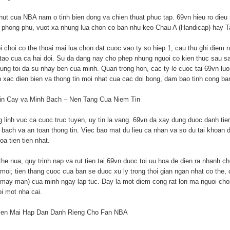
hut cua NBA nam o tinh bien dong va chien thuat phuc tap. 69vn hieu ro dieu
 phong phu, vuot xa nhung lua chon co ban nhu keo Chau A (Handicap) hay Ta
 choi co the thoai mai lua chon dat cuoc vao ty so hiep 1, cau thu ghi diem n
 tao cua ca hai doi. Su da dang nay cho phep nhung nguoi co kien thuc sau sa
ung toi da su nhay ben cua minh. Quan trong hon, cac ty le cuoc tai 69vn luo
 xac dien bien va thong tin moi nhat cua cac doi bong, dam bao tinh cong ban
in Cay va Minh Bach – Nen Tang Cua Niem Tin
 linh vuc ca cuoc truc tuyen, uy tin la vang. 69vn da xay dung duoc danh tie
 bach va an toan thong tin. Viec bao mat du lieu ca nhan va so du tai khoan 
a tien tien nhat.
he nua, quy trinh nap va rut tien tai 69vn duoc toi uu hoa de dien ra nhanh c
moi; tien thang cuoc cua ban se duoc xu ly trong thoi gian ngan nhat co the,
 may man) cua minh ngay lap tuc. Day la mot diem cong rat lon ma nguoi choi
i mot nha cai.
en Mai Hap Dan Danh Rieng Cho Fan NBA