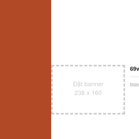
69
Đặt banner
Ngày
238 x 160