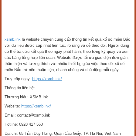
xsmb.ink
là website chuyên cung cấp thông tin kết quả xổ số miền Bắc
với dữ liệu được cập nhật liên tục, rõ ràng và dễ theo dõi. Người dùng
có thể tra cứu kết quả theo ngày phát hành, theo từng kỳ quay và xem
các bảng tổng hợp liên quan. Website được tối ưu giao diện đơn giản,
thân thiện và tương thích với nhiều thiết bị, giúp việc theo dõi xổ số
miền Bắc trở nên thuận tiện, nhanh chóng và chủ động mỗi ngày.
Truy cập ngay:
https://xsmb.ink/
Thông tin liên hệ:
Thương hiệu: XSMB Ink
Website:
https://xsmb.ink/
Email: contact@xsmb.ink
Hotline: 0928 417 560
Địa chỉ: 65 Trần Duy Hưng, Quận Cầu Giấy, TP. Hà Nội, Việt Nam