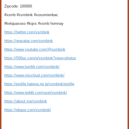
Zipcode: 100000
#xsmb #xsmbink #xosomienbac
#ketquaxoso #kqxs #xsmb homnay
https://twitter.com/xsmbink
https://gravatar.com/xsmbink
https://www.youtube.com/@xsmbink
https://500px.com/p/xsmbink?view=photos
https://www.tumblr.com/xsmbink/
https://www.mixcloud.com/xsmbink/
https://profile.hatena.ne.jp/xsmbink/profile
https://www.reddit.com/user/xsmbink/
https://about.me/xsmbink
https://pbase.com/xsmbink/