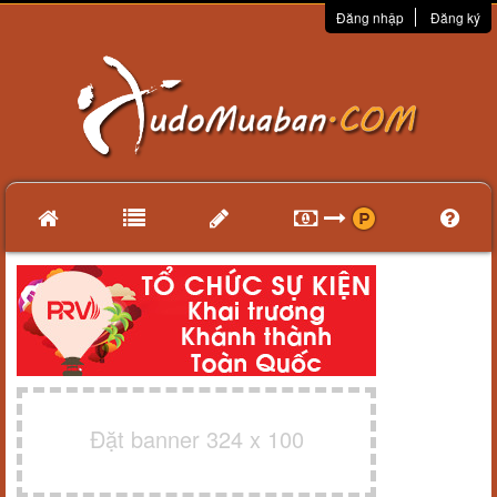
Đăng nhập
Đăng ký
Đặt banner 324 x 100