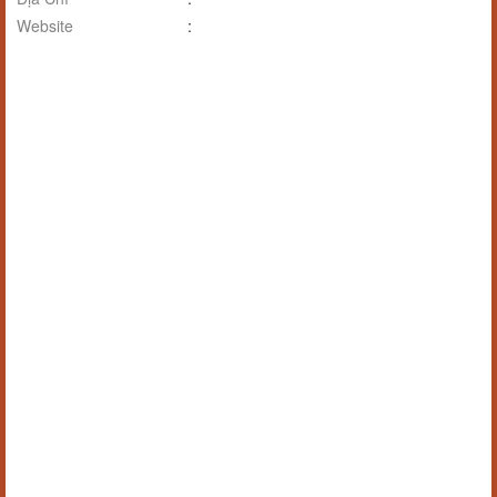
Website
: