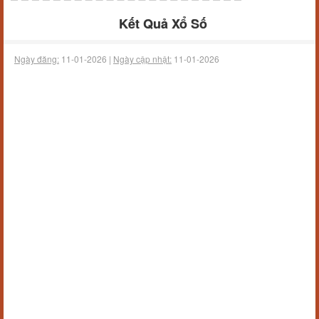
Kết Quả Xổ Số
Ngày đăng:
11-01-2026 |
Ngày cập nhật:
11-01-2026