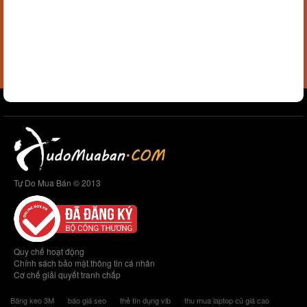
Tự Do Mua Bán © 2013
Quy chế hoạt động
Chính sách bảo mật thông tin cá nhân
Cơ chế giải quyết tranh chấp
Băng keo 3M
báo giá seo
thẻ tín dụng vib
thu mua laptop cũ giá cao