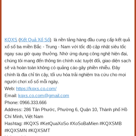
KQXS
̣̣̣̣(
Kết Quả Xổ Số
) ̣̣ là nền tảng hàng đầu cung cấp kết quả
xổ số ba miền Bắc - Trung - Nam với tốc độ cập nhật siêu tốc
ngay sau giờ quay thưởng. Nhờ ứng dụng công nghệ hiện đại,
chúng tôi mang đến thông tin chính xác tuyệt đối, giao diện sạch
sẽ và hoàn toàn không có quảng cáo gây phiền nhiễu. Đây
chính là địa chỉ tin cậy, tối ưu hóa trải nghiệm tra cứu cho mọi
người chơi xổ số mỗi ngày.
Web:
https://kqxs.co.com/
Email:
kqxs.co.com@gmail.com
Phone: 0966.333.666
Address: 286 Tân Phước, Phường 6, Quận 10, Thành phố Hồ
Chí Minh, Việt Nam
Hashtag: #KQXS #KetQuaXoSo #XoSoBaMien #KQXSMB
#KQXSMN #KQXSMT