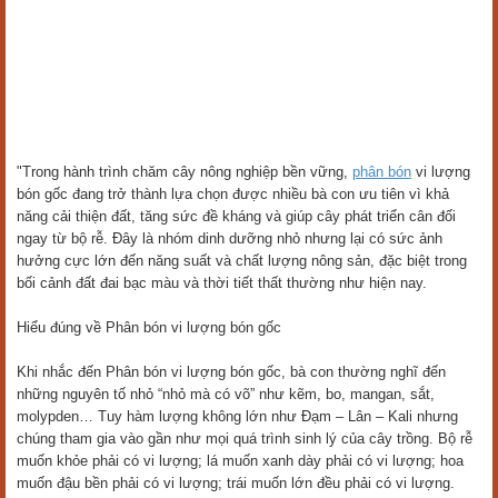
"Trong hành trình chăm cây nông nghiệp bền vững,
phân bón
vi lượng
bón gốc đang trở thành lựa chọn được nhiều bà con ưu tiên vì khả
năng cải thiện đất, tăng sức đề kháng và giúp cây phát triển cân đối
ngay từ bộ rễ. Đây là nhóm dinh dưỡng nhỏ nhưng lại có sức ảnh
hưởng cực lớn đến năng suất và chất lượng nông sản, đặc biệt trong
bối cảnh đất đai bạc màu và thời tiết thất thường như hiện nay.
Hiểu đúng về Phân bón vi lượng bón gốc
Khi nhắc đến Phân bón vi lượng bón gốc, bà con thường nghĩ đến
những nguyên tố nhỏ “nhỏ mà có võ” như kẽm, bo, mangan, sắt,
molypden… Tuy hàm lượng không lớn như Đạm – Lân – Kali nhưng
chúng tham gia vào gần như mọi quá trình sinh lý của cây trồng. Bộ rễ
muốn khỏe phải có vi lượng; lá muốn xanh dày phải có vi lượng; hoa
muốn đậu bền phải có vi lượng; trái muốn lớn đều phải có vi lượng.